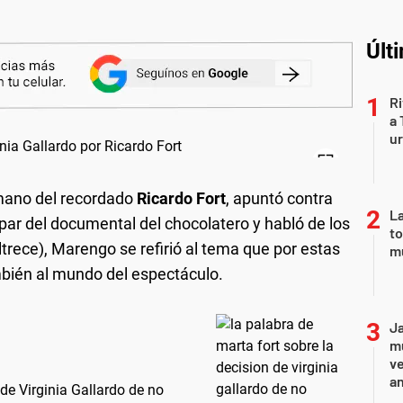
Últ
Ri
a 
ur
rmano del recordado
Ricardo Fort
, apuntó contra
La
ipar del documental del chocolatero y habló de los
to
trece), Marengo se refirió al tema que por estas
m
ambién al mundo del espectáculo.
Ja
mu
v
an
de Virginia Gallardo de no