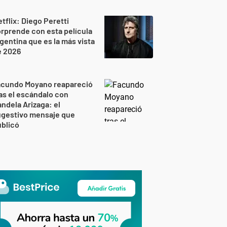
tflix: Diego Peretti
rprende con esta película
gentina que es la más vista
e 2026
acundo Moyano reapareció
as el escándalo con
ndela Arizaga: el
ugestivo mensaje que
blicó