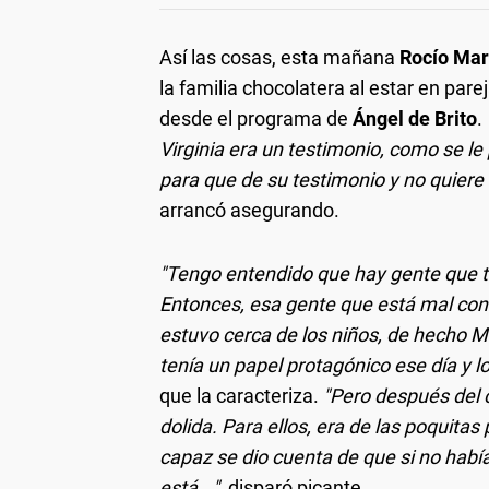
Así las cosas, esta mañana
Rocío Ma
la familia chocolatera al estar en pare
desde el programa de
Ángel de Brito
.
Virginia era un testimonio, como se l
para que de su testimonio y no quiere
arrancó asegurando.
"Tengo entendido que hay gente que te
Entonces, esa gente que está mal con él
estuvo cerca de los niños, de hecho Mar
tenía un papel protagónico ese día y lo 
que la caracteriza.
"Pero después del 
dolida. Para ellos, era de las poquitas
capaz se dio cuenta de que si no había
está..."
, disparó picante.