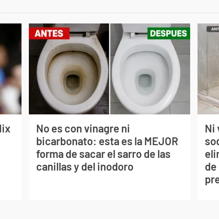
lix
No es con vinagre ni
Ni 
bicarbonato: esta es la MEJOR
so
forma de sacar el sarro de las
eli
canillas y del inodoro
de
pr