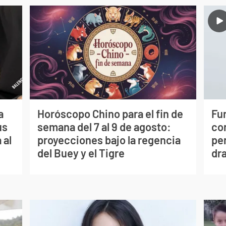
a
Horóscopo Chino para el fin de
Fur
us
semana del 7 al 9 de agosto:
co
 al
proyecciones bajo la regencia
per
del Buey y el Tigre
dr