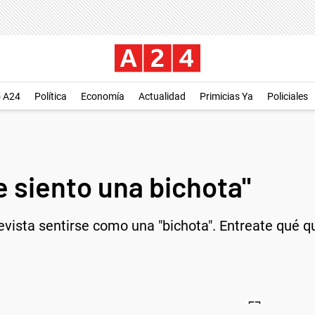
o A24
Política
Economía
Actualidad
Primicias Ya
Policiales
e siento una bichota"
evista sentirse como una "bichota". Entreate qué qu