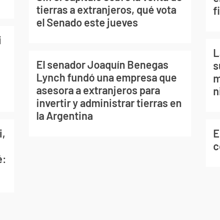
tierras a extranjeros, qué vota
f
el Senado este jueves
i
L
El senador Joaquín Benegas
s
Lynch fundó una empresa que
m
asesora a extranjeros para
n
invertir y administrar tierras en
la Argentina
i,
E
c
é: