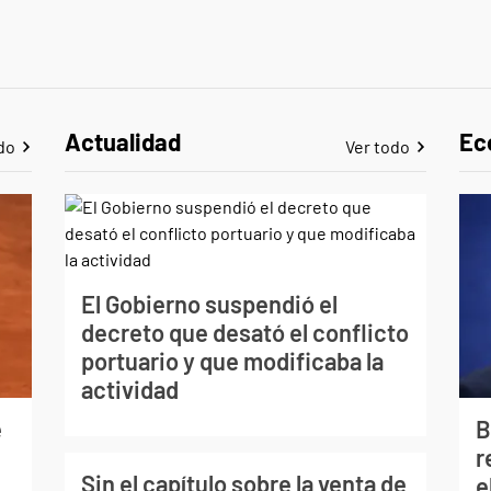
Actualidad
Ec
do
Ver todo
El Gobierno suspendió el
decreto que desató el conflicto
portuario y que modificaba la
actividad
e
B
r
Sin el capítulo sobre la venta de
e