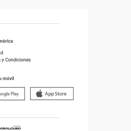
mérica
ad
 y Condiciones
u móvil