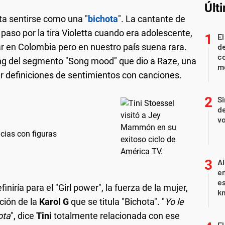
Últ
ta sentirse como una "
bichota
". La cantante de
paso por la tira Violetta cuando era adolescente,
El
ar en Colombia pero en nuestro país suena rara.
de
co
ng del segmento "Song mood" que dio a Raze, una
mo
r definiciones de sentimientos con canciones.
Si
de
vo
ncias con figuras
Al
en
es
iría para el "Girl power", la fuerza de la mujer,
km
nción de la
Karol G
que se titula "Bichota". "
Yo le
ota
", dice
Tini
totalmente relacionada con ese
El