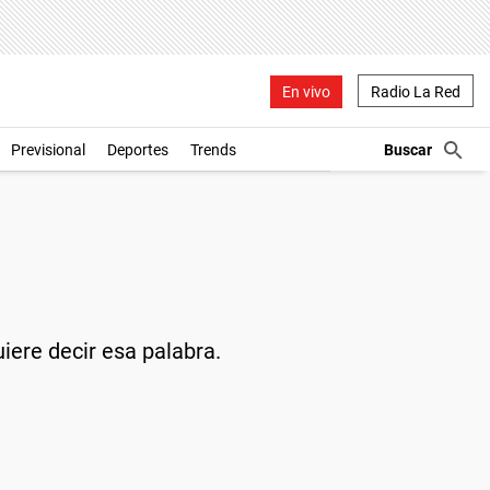
En vivo
Radio La Red
Previsional
Deportes
Trends
iere decir esa palabra.