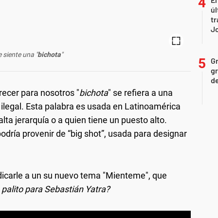
úl
tr
J
e siente una "
bichota
"
Gr
gr
d
recer para nosotros "
bichota
" se refiera a una
ilegal. Esta palabra es usada en Latinoamérica
alta jerarquía o a quien tiene un puesto alto.
odría provenir de “big shot”, usada para designar
icarle a un su nuevo tema "Mienteme", que
 palito para Sebastián Yatra?