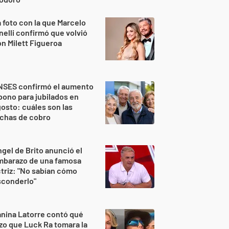
 foto con la que Marcelo
nelli confirmó que volvió
n Milett Figueroa
NSES confirmó el aumento
bono para jubilados en
osto: cuáles son las
echas de cobro
gel de Brito anunció el
mbarazo de una famosa
triz: "No sabían cómo
sconderlo"
nina Latorre contó qué
zo que Luck Ra tomara la