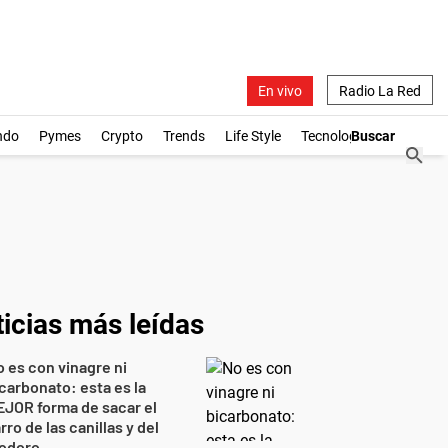
En vivo
Radio La Red
ndo
Pymes
Crypto
Trends
Life Style
Tecnología
icias más leídas
 es con vinagre ni
carbonato: esta es la
JOR forma de sacar el
rro de las canillas y del
nodoro