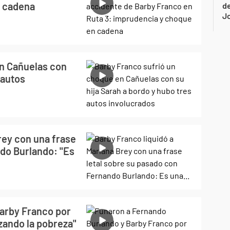
n cadena
de
Jo
en Cañuelas con
 autos
rey con una frase
ndo Burlando: "Es
arby Franco por
zando la pobreza"