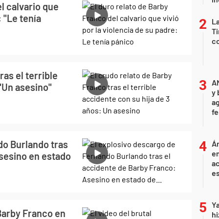
l calvario que
: "Le tenía
La
Ti
co
as el terrible
A
 "Un asesino"
y 
ag
f
do Burlando tras
Án
e
Asesino en estado
ac
e
Ya
 Barby Franco en
hi