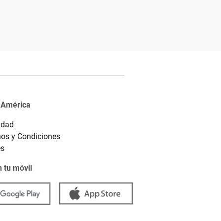
 América
idad
os y Condiciones
es
 tu móvil