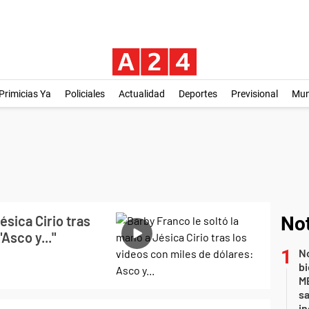
Primicias Ya
Policiales
Actualidad
Deportes
Previsional
Mu
ésica Cirio tras
Not
Asco y..."
No
bi
ME
sa
i