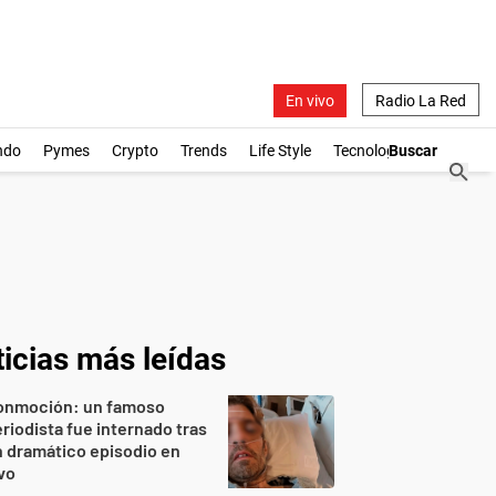
En vivo
Radio La Red
ndo
Pymes
Crypto
Trends
Life Style
Tecnología
icias más leídas
onmoción: un famoso
riodista fue internado tras
 dramático episodio en
vo