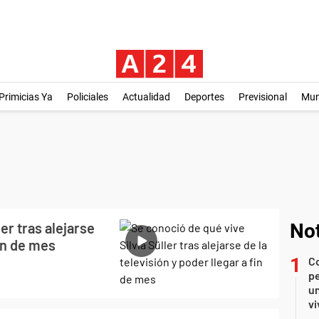
Primicias Ya
Policiales
Actualidad
Deportes
Previsional
Mu
er tras alejarse
Not
fin de mes
C
pe
un
vi