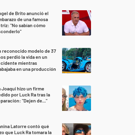
gel de Brito anunció el
mbarazo de una famosa
triz: "No sabían cómo
sconderlo"
n reconocido modelo de 37
os perdió la vida en un
ccidente mientras
abajaba en una producción
 Joaqui hizo un firme
dido por Luck Ra tras la
paración: "Dejen de..."
nina Latorre contó qué
zo que Luck Ra tomara la