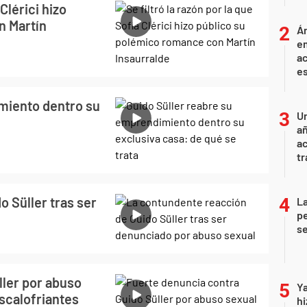
 Clérici hizo
n Martín
Án
e
ac
e
miento dentro su
U
añ
a
tr
 Süller tras ser
La
pe
se
ller por abuso
Ya
scalofriantes
hi