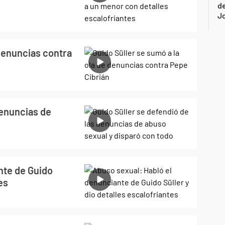
de
Jo
 denuncias contra
denuncias de
nte de Guido
es