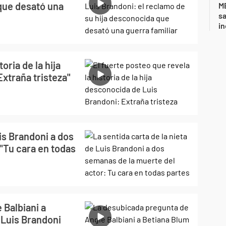
que desató una
ME
sa
i
oria de la hija
xtraña tristeza"
uis Brandoni a dos
"Tu cara en todas
 Balbiani a
 Luis Brandoni