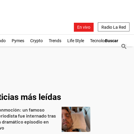
En vivo
Radio La Red
ndo
Pymes
Crypto
Trends
Life Style
Tecnología
icias más leídas
onmoción: un famoso
riodista fue internado tras
 dramático episodio en
vo