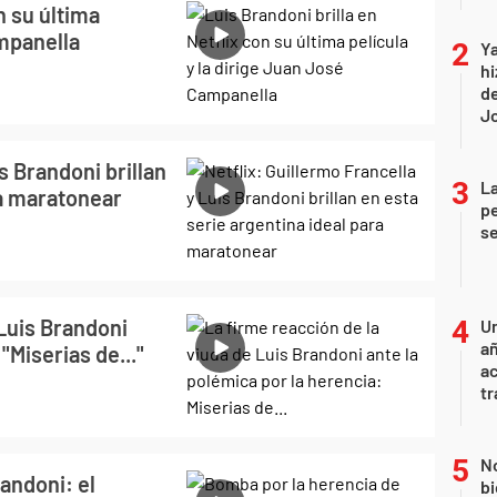
n su última
ampanella
Ya
hi
de
Jo
s Brandoni brillan
La
ra maratonear
pe
se
 Luis Brandoni
U
añ
"Miserias de..."
a
tr
No
andoni: el
bi