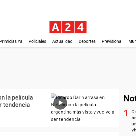
Primicias Ya
Policiales
Actualidad
Deportes
Previsional
Mu
n la película
Not
er tendencia
C
pe
un
vi