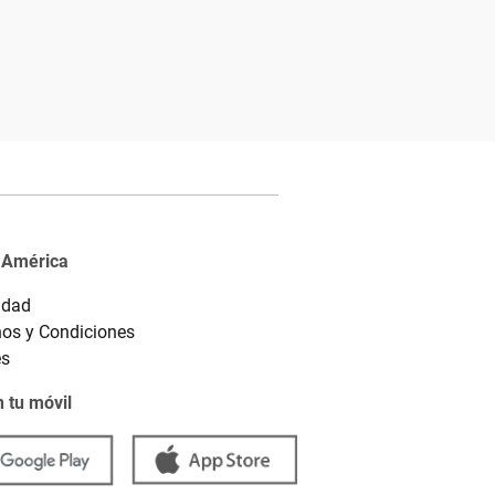
 América
idad
os y Condiciones
es
 tu móvil