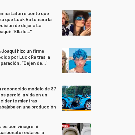
nina Latorre contó qué
zo que Luck Ra tomara la
cisión de dejar a La
aqui: "Ella lo..."
 Joaqui hizo un firme
dido por Luck Ra tras la
paración: "Dejen de..."
n reconocido modelo de 37
os perdió la vida en un
ccidente mientras
abajaba en una producción
 es con vinagre ni
carbonato: esta es la