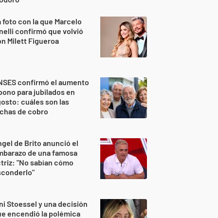
 foto con la que Marcelo
nelli confirmó que volvió
n Milett Figueroa
NSES confirmó el aumento
bono para jubilados en
osto: cuáles son las
echas de cobro
gel de Brito anunció el
mbarazo de una famosa
triz: "No sabían cómo
sconderlo"
ni Stoessel y una decisión
e encendió la polémica