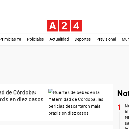
Primicias Ya
Policiales
Actualidad
Deportes
Previsional
Mu
ad de Córdoba:
Not
axis en diez casos
No
bi
ME
sa
i