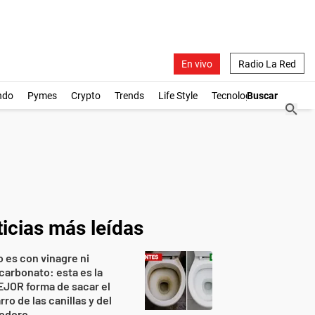
En vivo
Radio La Red
ndo
Pymes
Crypto
Trends
Life Style
Tecnología
icias más leídas
 es con vinagre ni
carbonato: esta es la
JOR forma de sacar el
rro de las canillas y del
nodoro