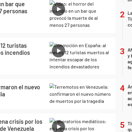
un bar que
27 personas
La
Ti
co
2 turistas
A
os incendios
y 
ag
f
rmaron el nuevo
Án
e
ia
ac
e
na crisis por los
Ti
 de Venezuela
qu