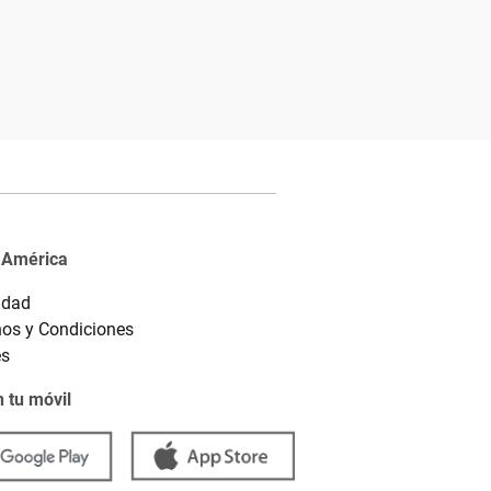
 América
idad
os y Condiciones
es
 tu móvil