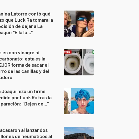
nina Latorre contó qué
zo que Luck Ra tomara la
cisión de dejar a La
aqui: "Ella lo..."
 es con vinagre ni
carbonato: esta es la
JOR forma de sacar el
rro de las canillas y del
nodoro
 Joaqui hizo un firme
dido por Luck Ra tras la
paración: "Dejen de..."
acasaron al lanzar dos
llones de neumáticos al