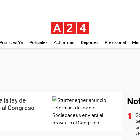
Primicias Ya
Policiales
Actualidad
Deportes
Previsional
Mu
 la ley de
Not
o al Congreso
C
pe
un
vi