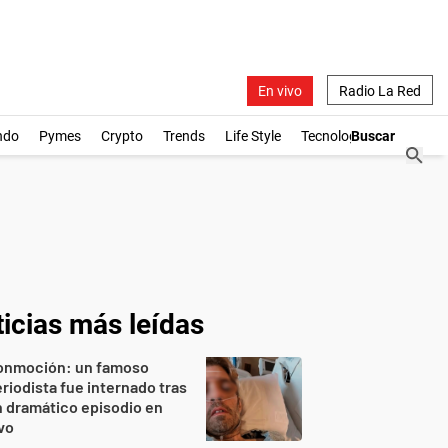
En vivo
Radio La Red
ndo
Pymes
Crypto
Trends
Life Style
Tecnología
icias más leídas
onmoción: un famoso
riodista fue internado tras
 dramático episodio en
vo