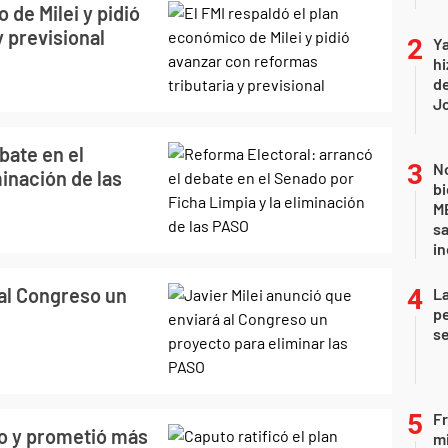
 de Milei y pidió
y previsional
Ya
hi
de
Jo
bate en el
No
minación de las
bi
ME
sa
i
 al Congreso un
La
pe
se
Fr
co y prometió más
mi