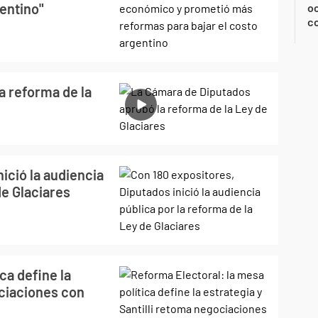
gentino"
oc
c
a reforma de la
ició la audiencia
de Glaciares
ca define la
ociaciones con