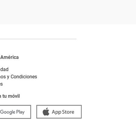
 América
idad
os y Condiciones
es
 tu móvil