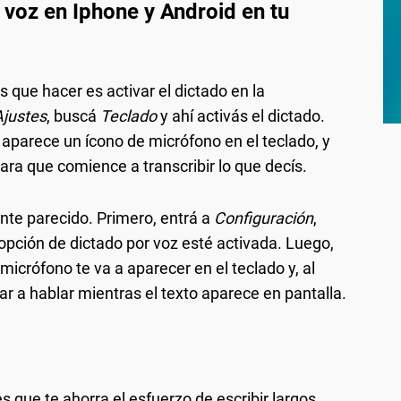
 voz en Iphone y Android en tu
s que hacer es activar el dictado en la
Ajustes
, buscá
Teclado
y ahí activás el dictado.
parece un ícono de micrófono en el teclado, y
ra que comience a transcribir lo que decís.
ante parecido. Primero, entrá a
Configuración
,
a opción de dictado por voz esté activada. Luego,
icrófono te va a aparecer en el teclado y, al
 a hablar mientras el texto aparece en pantalla.
s que te ahorra el esfuerzo de escribir largos