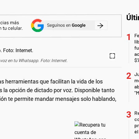
Últ
F
li
fu
a
$7
 voz en tu Whatsapp. Foto: Internet.
Ju
m
herramientas que facilitan la vida de los
a
s la opción de dictado por voz. Disponible tanto
"M
ción te permite mandar mensajes solo hablando,
Re
co
pr
él