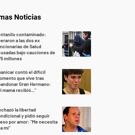
imas Noticias
entanilo contaminado:
beraron a las dos ex
ncionarias de Salud
cusadas bajo cauciones de
5 millones
anicar contó el difícil
omento que vive tras
bandonar Gran Hermano:
i mamá recibió..."
chazó la libertad
ndicional y pidió seguir
eso por amor: "Me necesita
 a mí"