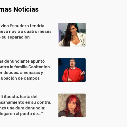
imas Noticias
lvina Escudero tendría
evo novio a cuatro meses
 su separación
na denunciante apuntó
ntra la familia Capitanich
or deudas, amenazas y
cupación de campos
li Acosta, harta del
sañamiento en su contra,
nzó una dura denuncia:
legaron al punto de..."