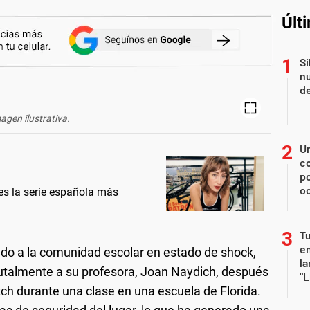
Últ
Si
nu
de
agen ilustrativa.
U
co
p
o
 es la serie española más
Tu
en
ado a la comunidad escolar en estado de shock,
la
utalmente a su profesora, Joan Naydich, después
"L
tch durante una clase en una escuela de Florida.