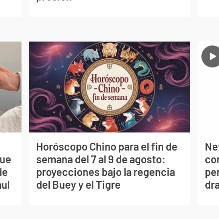
Horóscopo Chino para el fin de
Net
que
semana del 7 al 9 de agosto:
co
de
proyecciones bajo la regencia
per
aul
del Buey y el Tigre
dr