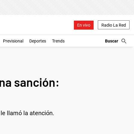
En vivo
Radio La Red
Previsional
Deportes
Trends
na sanción:
le llamó la atención.