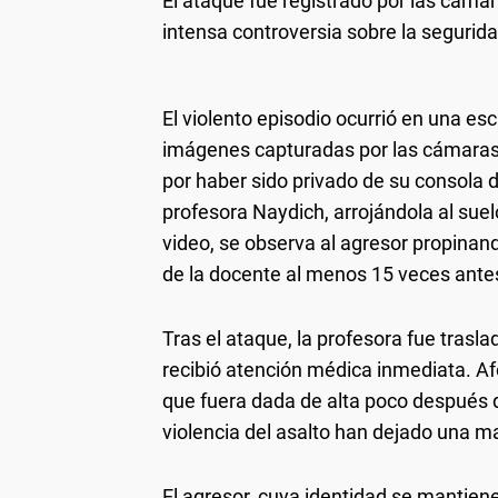
El ataque fue registrado por las cáma
intensa controversia sobre la segurida
El violento episodio ocurrió en una es
imágenes capturadas por las cámaras 
por haber sido privado de su consola 
profesora Naydich, arrojándola al suel
video, se observa al agresor propinan
de la docente al menos 15 veces antes
Tras el ataque, la profesora fue trasl
recibió atención médica inmediata. A
que fuera dada de alta poco después d
violencia del asalto han dejado una m
El agresor, cuya identidad se mantien