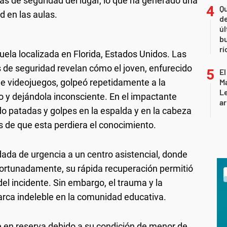
ras de seguridad del lugar, lo que ha generado una
Qu
d en las aulas.
de
úl
b
rí
cuela localizada en Florida, Estados Unidos. Las
de seguridad revelan cómo el joven, enfurecido
El
de videojuegos, golpeó repetidamente a la
Ma
L
o y dejándola inconsciente. En el impactante
ar
do patadas y golpes en la espalda y en la cabeza
 de que esta perdiera el conocimiento.
adada de urgencia a un centro asistencial, donde
fortunadamente, su rápida recuperación permitió
el incidente. Sin embargo, el trauma y la
arca indeleble en la comunidad educativa.
e en reserva debido a su condición de menor de