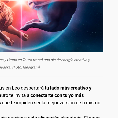
o y Urano en Tauro traerá una ola de energía creativa y
adora. (Foto: Ideogram)
enus en Leo despertará
tu lado más creativo y
uro te invita a
conectarte con tu yo más
s
que te impiden ser la mejor versión de ti mismo.
opia gracias a esta alineación planetaria. El amor,