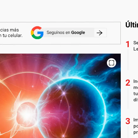
Últ
Se
L
In
me
t
di
Im
po
p