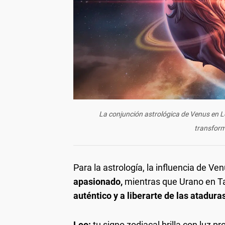
La conjunción astrológica de Venus en Le
transform
Para la astrología, la influencia de V
apasionado,
mientras que Urano en Ta
auténtico y a liberarte de las atadura
Leo:
tu signo zodiacal brilla con luz pr