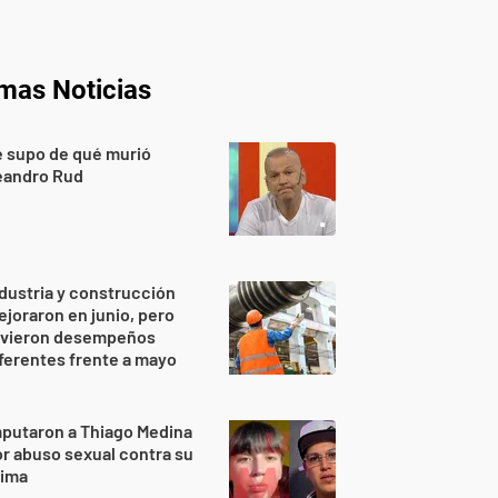
imas Noticias
 supo de qué murió
eandro Rud
dustria y construcción
joraron en junio, pero
uvieron desempeños
ferentes frente a mayo
putaron a Thiago Medina
r abuso sexual contra su
rima