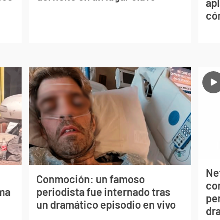
apl
có
Net
Conmoción: un famoso
co
lma
periodista fue internado tras
per
un dramático episodio en vivo
dr