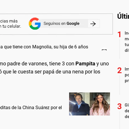
Últ
In
me
t
di
mo padre de varones, tiene 3 con
Pampita
y uno
Im
 que le cuesta ser papá de una nena por los
po
p
Gi
ditas de la China Suárez por el
de
de