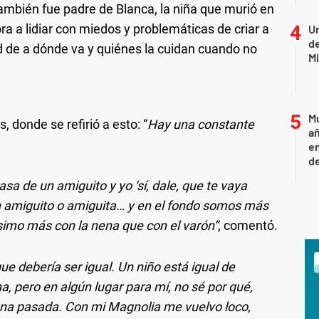
también fue padre de Blanca, la niña que murió en
a a lidiar con miedos y problemáticas de criar a
Un
de
ad de a dónde va y quiénes la cuidan cuando no
Mi
Mu
, donde se refirió a esto: “
Hay una constante
añ
e
d
sa de un amiguito y yo ‘sí, dale, que te vaya
e un amiguito o amiguita… y en el fondo somos más
imo más con la nena que con el varón”
, comentó.
e debería ser igual. Un niño está igual de
, pero en algún lugar para mí, no sé por qué,
a pasada. Con mi Magnolia me vuelvo loco,