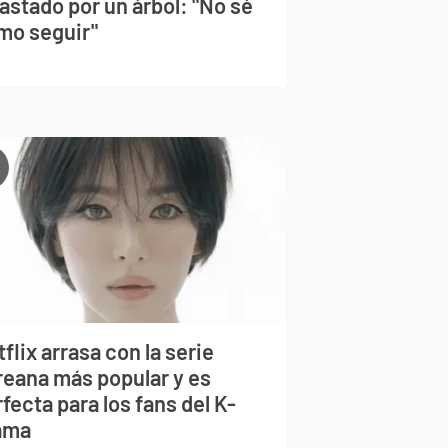
astado por un árbol: "No sé
mo seguir"
flix arrasa con la serie
reana más popular y es
fecta para los fans del K-
ama