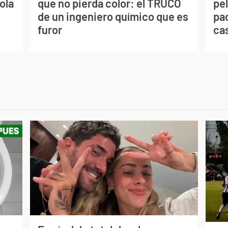
ola
que no pierda color: el TRUCO
pe
de un ingeniero químico que es
pad
furor
ca