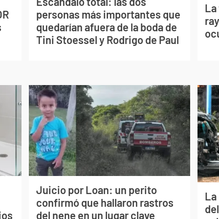
Escándalo total: las dos
La
OR
personas más importantes que
ray
s
quedarían afuera de la boda de
oc
Tini Stoessel y Rodrigo de Paul
Juicio por Loan: un perito
La 
confirmó que hallaron rastros
de
ios
del nene en un lugar clave