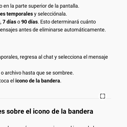
 en la parte superior de la pantalla.
es temporales
y selecciónala.
s
,
7 días
o
90 días
. Esto determinará cuánto
mensajes antes de eliminarse automáticamente.
orales, regresa al chat y selecciona el mensaje
 o archivo hasta que se sombree.
toca el
icono de la bandera
.
s sobre el icono de la bandera