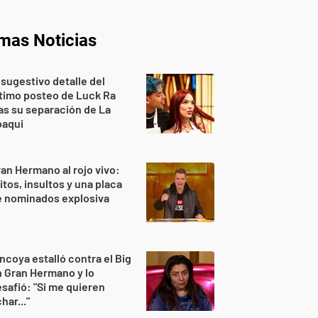
imas Noticias
 sugestivo detalle del
timo posteo de Luck Ra
as su separación de La
oaqui
an Hermano al rojo vivo:
itos, insultos y una placa
e nominados explosiva
ncoya estalló contra el Big
 Gran Hermano y lo
safió: "Si me quieren
har..."