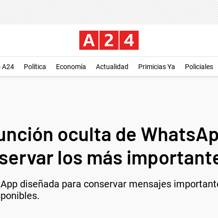
o A24
Política
Economía
Actualidad
Primicias Ya
Policiales
función oculta de WhatsA
servar los más important
sApp diseñada para conservar mensajes important
sponibles.