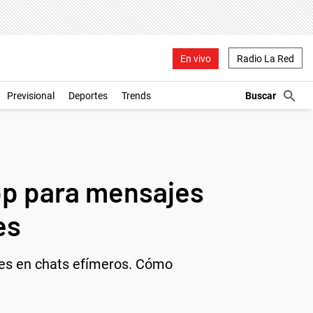
En vivo
Radio La Red
Previsional
Deportes
Trends
pp para mensajes
es
es en chats efímeros. Cómo