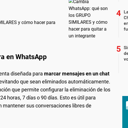
La
Ch
MILARES y cómo hacer para
en
f
Si
de
era en WhatsApp
vo
enta diseñada para
marcar mensajes en un chat
 evitando que sean eliminados automáticamente.
ción que permite configurar la eliminación de los
4 horas, 7 días o 90 días. Esto es útil para
 mantener sus conversaciones libres de