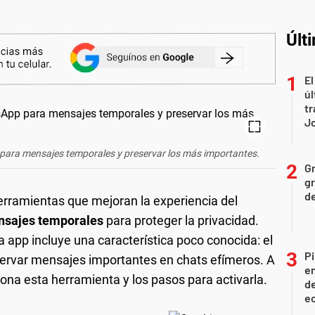
Últ
El
úl
tr
J
para mensajes temporales y preservar los más importantes.
Gr
gr
d
rramientas que mejoran la experiencia del
sajes temporales
para proteger la privacidad.
a app incluye una característica poco conocida: el
Pi
servar mensajes importantes en chats efímeros. A
en
na esta herramienta y los pasos para activarla.
de
ec