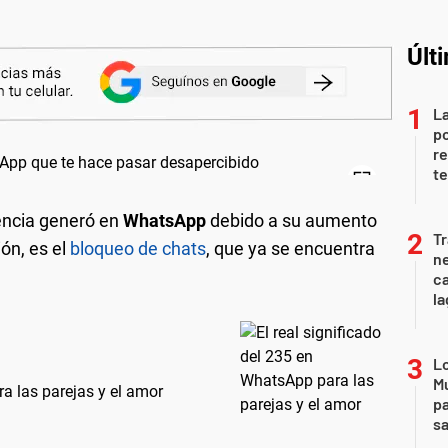
Últ
La
po
re
te
encia generó en
WhatsApp
debido a su aumento
Tr
ión, es el
bloqueo de chats
, que ya se encuentra
ne
ca
la
Lo
Mu
ra las parejas y el amor
pa
sa