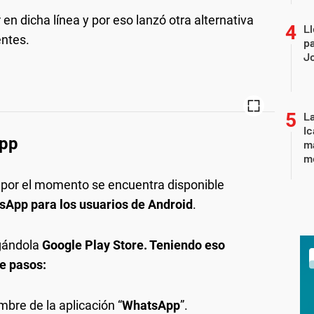
 en dicha línea y por eso lanzó otra alternativa
Ll
entes.
pa
J
La
Ic
App
ma
m
 por el momento se encuentra disponible
sApp para los usuarios de Android
.
gándola
Google Play Store. Teniendo eso
de pasos:
mbre de la aplicación “
WhatsApp
”.