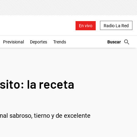
En vivo
Radio La Red
Previsional
Deportes
Trends
ito: la receta
nal sabroso, tierno y de excelente