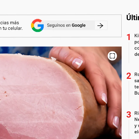
Últ
Ki
po
co
de
Ro
sa
te
Bu
Ri
Ne
y 
el