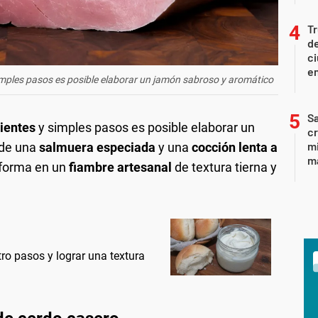
T
de
ci
en
imples pasos es posible elaborar un jamón sabroso y aromático
Sa
ientes
y simples pasos es posible elaborar un
c
mi
 de una
salmuera especiada
y una
cocción lenta a
ma
nsforma en un
fiambre artesanal
de textura tierna y
o pasos y lograr una textura