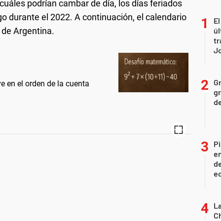
cuáles podrían cambar de día, los días feriados
o durante el 2022. A continuación, el calendario
El
 de Argentina.
úl
tr
J
Gr
e en el orden de la cuenta
gr
d
Pi
en
de
ec
La
Ch