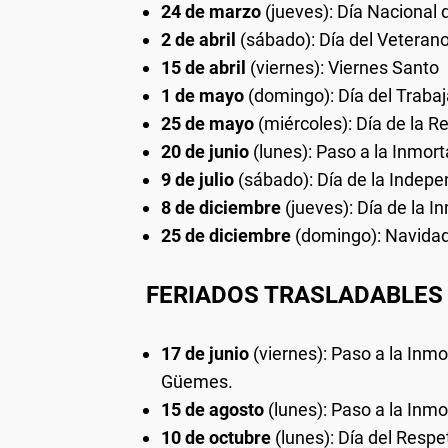
24 de marzo
(jueves): Día Nacional d
2 de abril
(sábado): Día del Veterano
15 de abril
(viernes): Viernes Santo
1 de mayo
(domingo): Día del Trabaj
25 de mayo
(miércoles): Día de la 
20 de junio
(lunes): Paso a la Inmor
9 de julio
(sábado): Día de la Indepe
8 de diciembre
(jueves): Día de la 
25 de diciembre
(domingo): Navidad
FERIADOS TRASLADABLES
17 de junio
(viernes): Paso a la Inm
Güemes.
15 de agosto
(lunes): Paso a la Inmo
10 de octubre
(lunes): Día del Respet