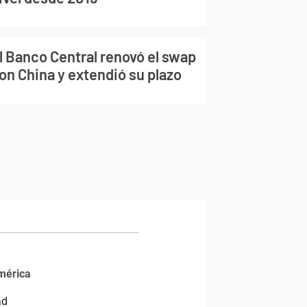
l Banco Central renovó el swap
on China y extendió su plazo
mérica
ad