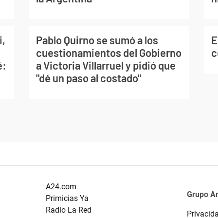
i,
Pablo Quirno se sumó a los
E
cuestionamientos del Gobierno
c
é:
a Victoria Villarruel y pidió que
"dé un paso al costado"
A24.com
Grupo A
Primicias Ya
Radio La Red
Privacid