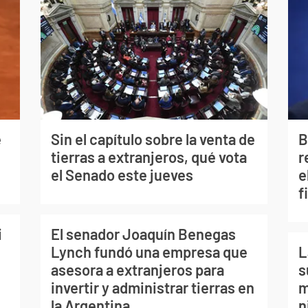
e
Sin el capítulo sobre la venta de
B
tierras a extranjeros, qué vota
r
el Senado este jueves
e
f
i
El senador Joaquín Benegas
Lynch fundó una empresa que
L
asesora a extranjeros para
s
invertir y administrar tierras en
m
la Argentina
n