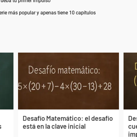
rueba tu primer impulso
erie más popular y apenas tiene 10 capítulos
s
Desafío Matemático: el desafío
De
s
está en la clave inicial
cu
im