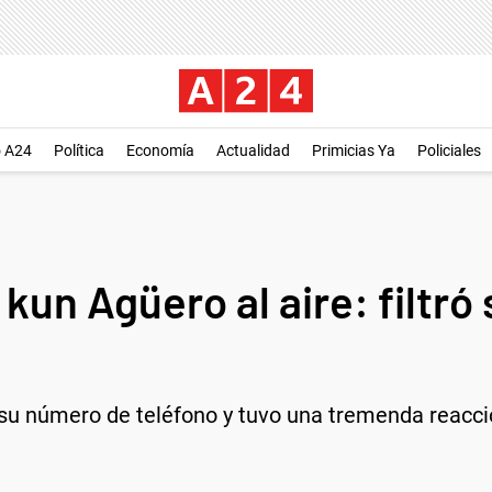
o A24
Política
Economía
Actualidad
Primicias Ya
Policiales
l kun Agüero al aire: filtr
ó su número de teléfono y tuvo una tremenda reacci