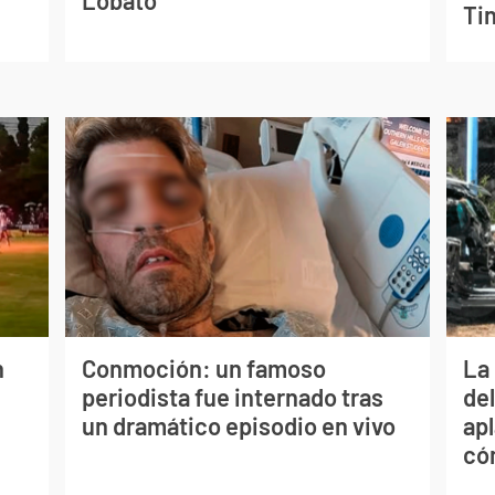
Lobato
Tin
n
Conmoción: un famoso
La 
periodista fue internado tras
de
un dramático episodio en vivo
apl
có