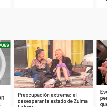
Esc
Preocupación extrema: el
OR
pe
desesperante estado de Zulma
s
qu