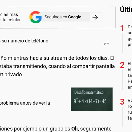
Últ
D
se
ge
pr
o mientras hacía su stream de todos los días. El
El
staba transmitiendo, cuando al compartir pantalla
El
t privado.
fa
He
e
Ro
problema antes de ver la
ro
r
fa
iones por ejemplo un grupo es
Oli,
seguramente