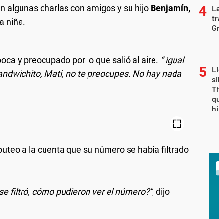
n algunas charlas con amigos y su hijo
Benjamín,
La
tr
a niña.
Gr
oca y preocupado por lo que salió al aire.
“ igual
Li
ndwichito, Mati, no te preocupes. No hay nada
si
Th
qu
h
uteo a la cuenta que su número se había filtrado
e filtró, cómo pudieron ver el número?”
, dijo