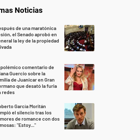
imas Noticias
espués de una maratónica
sión, el Senado aprobó en
neral la ley de la propiedad
ivada
 polémico comentario de
iana Guercio sobre la
milia de Juanicar en Gran
rmano que desató la furia
n redes
berto García Moritán
mpió el silencio tras los
umores de romance con dos
mosas: "Estoy..."