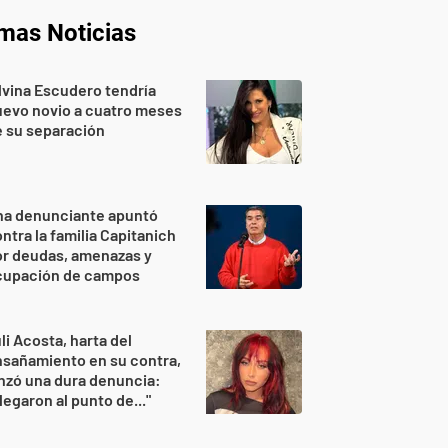
imas Noticias
lvina Escudero tendría
evo novio a cuatro meses
 su separación
na denunciante apuntó
ntra la familia Capitanich
or deudas, amenazas y
cupación de campos
li Acosta, harta del
sañamiento en su contra,
nzó una dura denuncia:
legaron al punto de..."