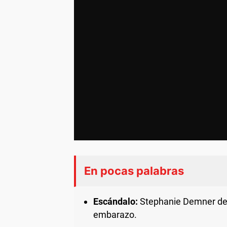
En pocas palabras
Escándalo:
Stephanie Demner denu
embarazo.