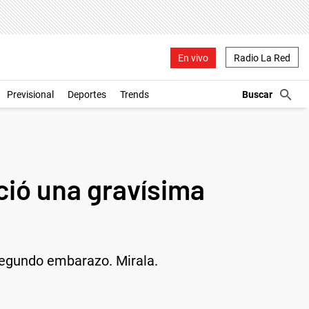
En vivo
Radio La Red
Previsional
Deportes
Trends
ió una gravísima
segundo embarazo. Mirala.