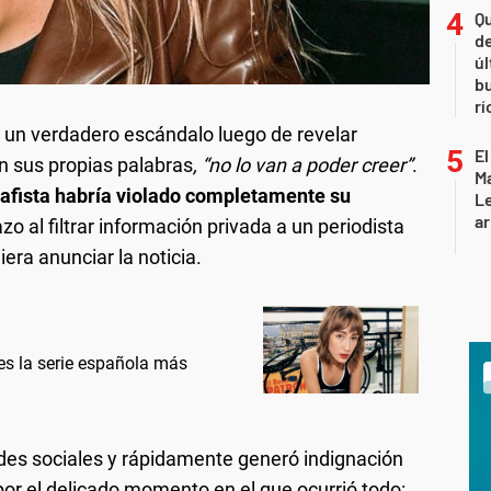
Qu
de
úl
b
rí
un verdadero escándalo luego de revelar
El
n sus propias palabras
, “no lo van a poder creer”
.
Ma
rafista habría violado completamente su
L
ar
 al filtrar información privada a un periodista
era anunciar la noticia.
 es la serie española más
redes sociales y rápidamente generó indignación
or el delicado momento en el que ocurrió todo: