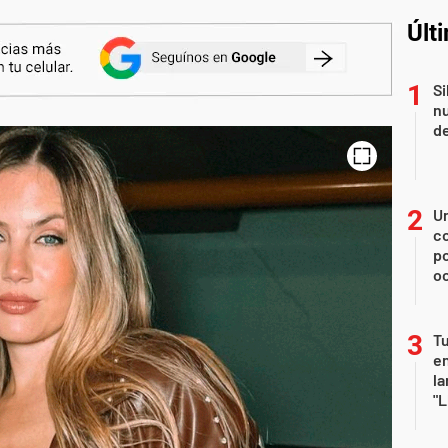
Últ
Si
nu
de
U
co
p
o
Tu
en
la
"L