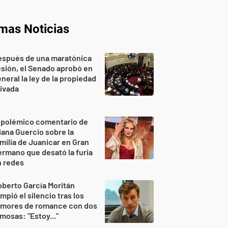
imas Noticias
espués de una maratónica
sión, el Senado aprobó en
neral la ley de la propiedad
ivada
 polémico comentario de
iana Guercio sobre la
milia de Juanicar en Gran
rmano que desató la furia
n redes
berto García Moritán
mpió el silencio tras los
umores de romance con dos
mosas: "Estoy..."