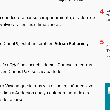
La
tr
a conductora por su comportamiento, el video -de
Gr
volvió viral en las últimas horas.
Li
 de Canal 9, estaban también
Adrián Pallares y
si
Th
qu
h
la pileta”
, se escucha decir a Canosa, mientras
s en Carlos Paz- se sacaba todo.
ero Viviana quería más y la quiso engañar en vivo.
le diga a Anderson que ya estaban fuera de aire
a de taparse.