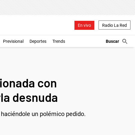
En vivo
Radio La Red
Previsional
Deportes
Trends
sionada con
rla desnuda
, haciéndole un polémico pedido.