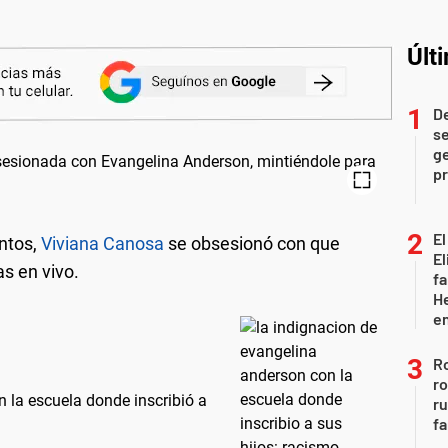
Últ
D
se
ge
pr
El
entos,
Viviana Canosa
se obsesionó con que
El
as en vivo.
fa
He
e
Ro
ro
 la escuela donde inscribió a
r
fa