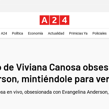
o A24
Política
Economía
Actualidad
Primicias Ya
Policiales
eo de Viviana Canosa obse
son, mintiéndole para ve
osa en vivo, obsesionada con Evangelina Anderson