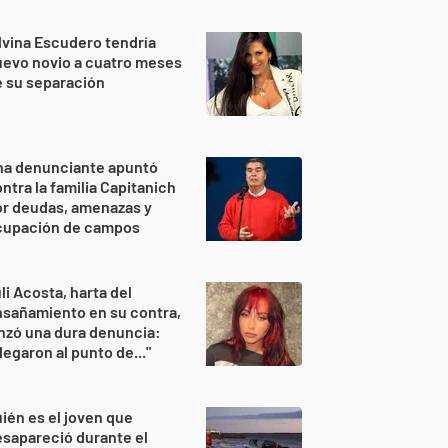
lvina Escudero tendría
evo novio a cuatro meses
 su separación
na denunciante apuntó
ntra la familia Capitanich
or deudas, amenazas y
cupación de campos
li Acosta, harta del
sañamiento en su contra,
nzó una dura denuncia:
legaron al punto de..."
ién es el joven que
sapareció durante el