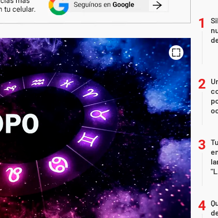
Si
nu
de
U
co
p
o
Tu
en
la
"L
Qu
de