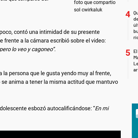
Qu
de
úl
b
 poco, contó una intimidad de su presente
rí
 frente a la cámara escribió sobre el video:
pero lo veo y cagoneo”.
El
Ma
L
ar
 la persona que le gusta yendo muy al frente,
no se anima a tener la misma actitud que mantuvo
dolescente esbozó autocalificándose: “
En mi