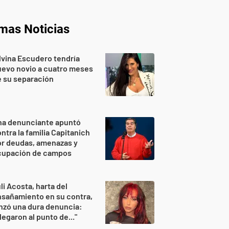
imas Noticias
lvina Escudero tendría
evo novio a cuatro meses
 su separación
na denunciante apuntó
ntra la familia Capitanich
or deudas, amenazas y
cupación de campos
li Acosta, harta del
sañamiento en su contra,
nzó una dura denuncia:
legaron al punto de..."