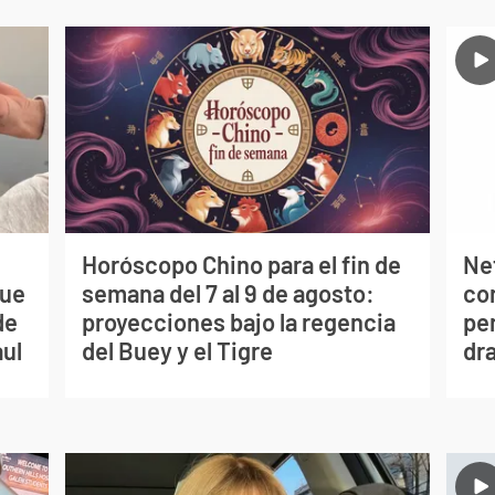
Horóscopo Chino para el fin de
Net
que
semana del 7 al 9 de agosto:
co
de
proyecciones bajo la regencia
per
aul
del Buey y el Tigre
dr