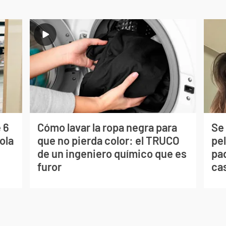
 6
Cómo lavar la ropa negra para
Se 
ola
que no pierda color: el TRUCO
pe
de un ingeniero químico que es
pad
furor
ca