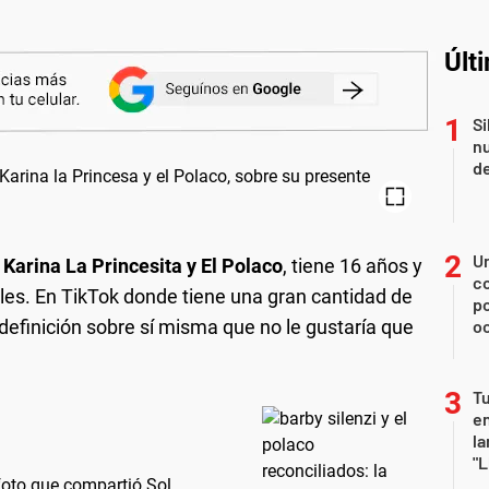
Últ
Si
nu
de
U
s
Karina La Princesita y El Polaco
, tiene 16 años y
co
ales. En TikTok donde tiene una gran cantidad de
p
definición sobre sí misma que no le gustaría que
o
Tu
en
la
"L
 foto que compartió Sol