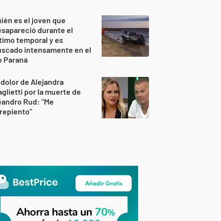
ién es el joven que
sapareció durante el
timo temporal y es
uscado intensamente en el
o Paraná
 dolor de Alejandra
glietti por la muerte de
eandro Rud: "Me
repiento"