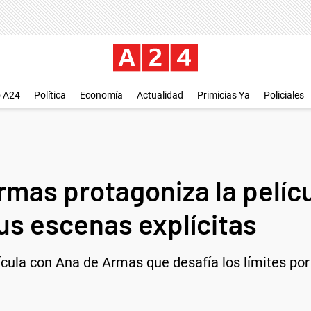
o A24
Política
Economía
Actualidad
Primicias Ya
Policiales
Armas protagoniza la pelíc
s escenas explícitas
lícula con Ana de Armas que desafía los límites p