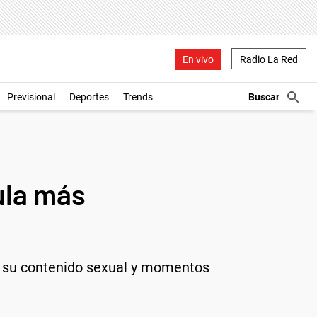
En vivo
Radio La Red
Previsional
Deportes
Trends
ula más
or su contenido sexual y momentos