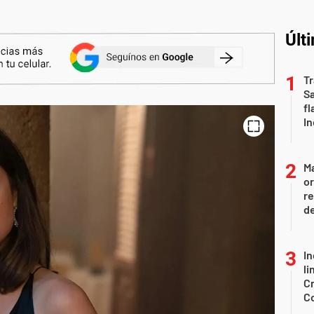
Últ
Tr
S
fl
In
Ma
or
re
d
In
li
Cr
C