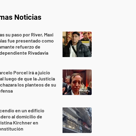
imas Noticias
as su paso por River, Maxi
alas fue presentado como
amante refuerzo de
dependiente Rivadavia
rcelo Porcel irá a juicio
al luego de que la Justicia
chazara los planteos de su
efensa
cendio en un edificio
ndero al domicilio de
istina Kirchner en
onstitución