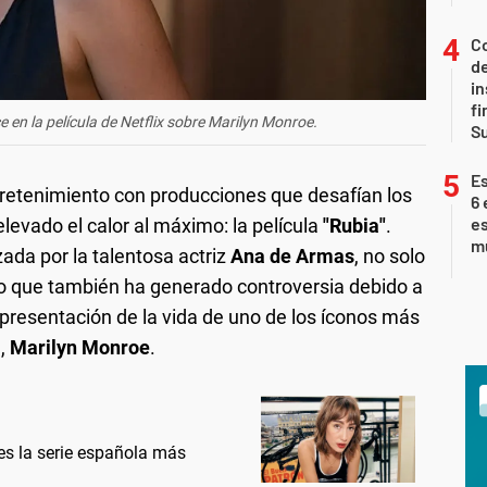
Co
de
in
fi
e en la película de Netflix sobre Marilyn Monroe.
S
Es
retenimiento con producciones que desafían los
6 
es
elevado el calor al máximo: la película
"Rubia"
.
m
ada por la talentosa actriz
Ana de Armas
, no solo
ino que también ha generado controversia debido a
presentación de la vida de uno de los íconos más
e,
Marilyn Monroe
.
 es la serie española más