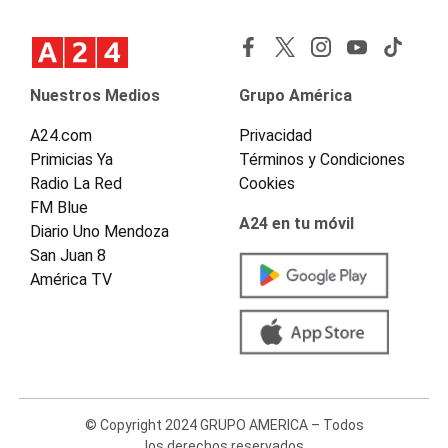
Nuestros Medios
Grupo América
A24.com
Privacidad
Primicias Ya
Términos y Condiciones
Radio La Red
Cookies
FM Blue
A24 en tu móvil
Diario Uno Mendoza
San Juan 8
América TV
© Copyright 2024 GRUPO AMERICA – Todos
los derechos reservados