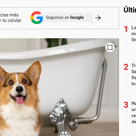
Últ
La
mo
Gr
Tr
S
fl
In
Ma
or
re
d