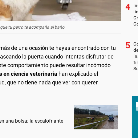
In
li
Cr
C
 que tu perro te acompaña al baño.
Co
 más de una ocasión te hayas encontrado con tu
de
in
rascando la puerta cuando intentas disfrutar de
fi
ste comportamiento puede resultar incómodo
S
s en ciencia veterinaria
han explicado el
ud, que no tiene nada que ver con querer
n una bolsa: la escalofriante