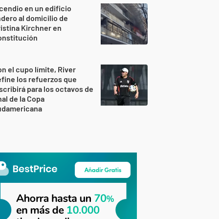
cendio en un edificio
ndero al domicilio de
istina Kirchner en
onstitución
n el cupo límite, River
fine los refuerzos que
scribirá para los octavos de
nal de la Copa
udamericana