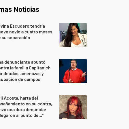
imas Noticias
lvina Escudero tendría
evo novio a cuatro meses
 su separación
na denunciante apuntó
ntra la familia Capitanich
or deudas, amenazas y
cupación de campos
li Acosta, harta del
sañamiento en su contra,
nzó una dura denuncia:
legaron al punto de..."