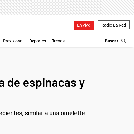
En vivo
Radio La Red
Previsional
Deportes
Trends
ta de espinacas y
redientes, similar a una omelette.