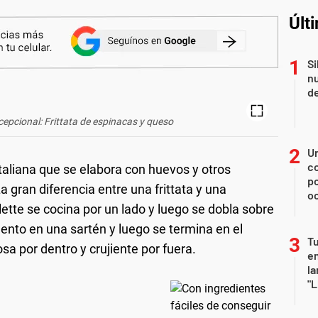
Últ
Si
nu
de
cepcional: Frittata de espinacas y queso
U
co
 italiana que se elabora con huevos y otros
p
a gran diferencia entre una frittata y una
o
ette se cocina por un lado y luego se dobla sobre
 lento en una sartén y luego se termina en el
Tu
sa por dentro y crujiente por fuera.
en
la
"L