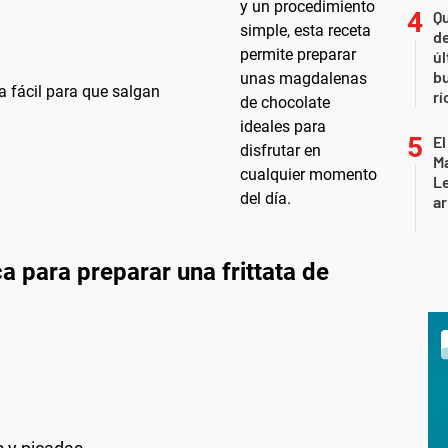
Qu
de
úl
b
a fácil para que salgan
rí
El
Ma
L
ar
a para preparar una frittata de