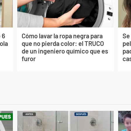
 6
Cómo lavar la ropa negra para
Se 
ola
que no pierda color: el TRUCO
pe
de un ingeniero químico que es
pad
furor
ca