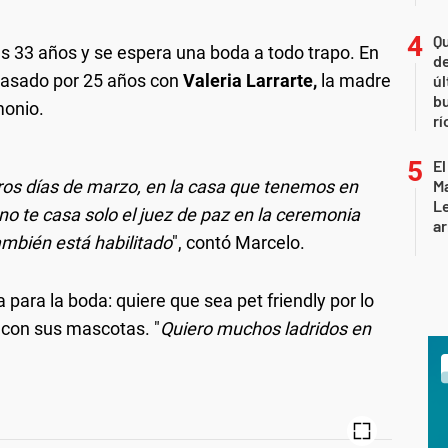
Qu
sus 33 años y se espera una boda a todo trapo. En
de
casado por 25 años con
Valeria Larrarte,
la madre
úl
b
monio.
rí
El
eros días de marzo, en la casa que tenemos en
Ma
L
o te casa solo el juez de paz en la ceremonia
ar
también está habilitado
", contó Marcelo.
a para la boda: quiere que sea pet friendly por lo
r con sus mascotas. "
Quiero muchos ladridos en