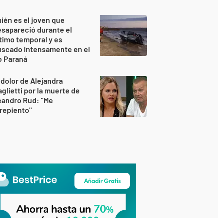
ién es el joven que
sapareció durante el
timo temporal y es
uscado intensamente en el
o Paraná
 dolor de Alejandra
glietti por la muerte de
eandro Rud: "Me
repiento"