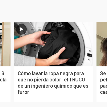
 6
Cómo lavar la ropa negra para
Se 
ola
que no pierda color: el TRUCO
pe
de un ingeniero químico que es
pad
furor
ca