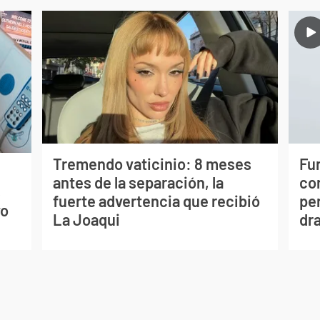
Tremendo vaticinio: 8 meses
Fur
antes de la separación, la
co
s
fuerte advertencia que recibió
per
vo
La Joaqui
dr