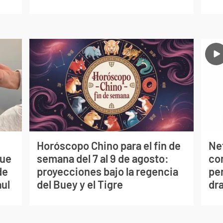
Horóscopo Chino para el fin de
Net
que
semana del 7 al 9 de agosto:
co
de
proyecciones bajo la regencia
per
aul
del Buey y el Tigre
dr