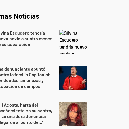
imas Noticias
lvina Escudero tendría
evo novio a cuatro meses
 su separación
na denunciante apuntó
ntra la familia Capitanich
or deudas, amenazas y
cupación de campos
li Acosta, harta del
sañamiento en su contra,
nzó una dura denuncia:
legaron al punto de..."