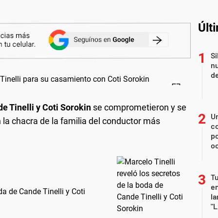
Últ
Si
nu
de
e Tinelli y Coti Sorokin
se comprometieron y se
U
 la chacra de la familia del conductor más
co
p
o
Tu
en
da de Cande Tinelli y Coti
la
"L