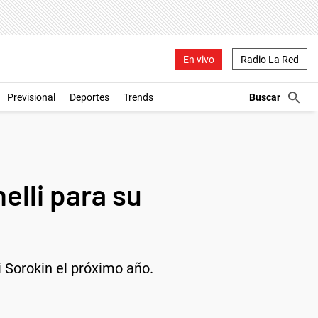
En vivo
Radio La Red
Previsional
Deportes
Trends
elli para su
 Sorokin el próximo año.