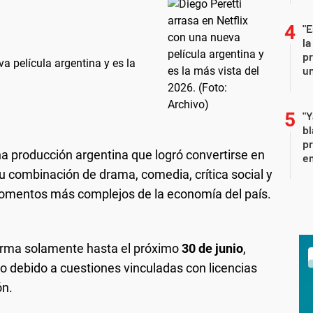
"E
la
pr
va película argentina y es la
un
"Y
b
pr
na producción argentina que logró convertirse en
em
 combinación de drama, comedia, crítica social y
 momentos más complejos de la economía del país.
orma solamente hasta el próximo
30 de junio
,
o debido a cuestiones vinculadas con licencias
ón.