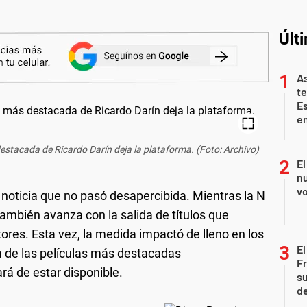
Últ
As
te
E
en
destacada de Ricardo Darín deja la plataforma. (Foto: Archivo)
El
nu
vo
 noticia que no pasó desapercibida. Mientras la N
también avanza con la salida de títulos que
ores. Esta vez, la medida impactó de lleno en los
El
na de las películas más destacadas
Fr
rá de estar disponible.
su
de