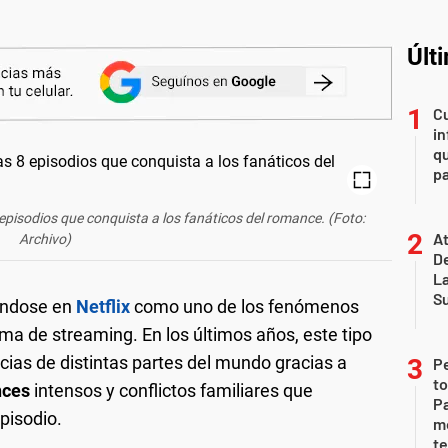
Últ
Cu
in
qu
pa
8 episodios que conquista a los fanáticos del romance. (Foto:
At
Archivo)
De
L
S
ándose en
Netflix
como uno de los fenómenos
ma de streaming. En los últimos años, este tipo
cias de distintas partes del mundo gracias a
P
to
ces
intensos y conflictos familiares que
Pa
pisodio.
m
te