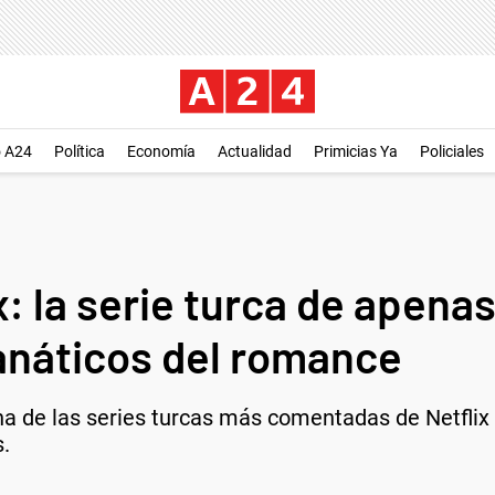
o A24
Política
Economía
Actualidad
Primicias Ya
Policiales
x: la serie turca de apena
fanáticos del romance
una de las series turcas más comentadas de Netfli
s.