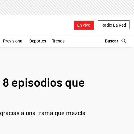
En vivo
Radio La Red
Previsional
Deportes
Trends
s 8 episodios que
x gracias a una trama que mezcla