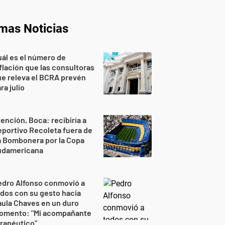
imas Noticias
ál es el número de
flación que las consultoras
e releva el BCRA prevén
ra julio
ención, Boca: recibiría a
portivo Recoleta fuera de
a Bombonera por la Copa
udamericana
edro Alfonso conmovió a
dos con su gesto hacia
ula Chaves en un duro
omento: "Mi acompañante
rapéutico"