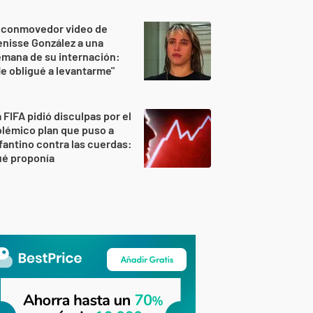
l conmovedor video de
nisse González a una
mana de su internación:
e obligué a levantarme"
 FIFA pidió disculpas por el
lémico plan que puso a
fantino contra las cuerdas:
ué proponía