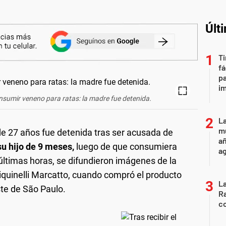
Últ
Ti
fá
pa
i
nsumir veneno para ratas: la madre fue detenida.
La
mu
e 27 años fue detenida tras ser acusada de
añ
u hijo de 9 meses,
luego de que consumiera
a
últimas horas, se difundieron imágenes de la
iquinelli Marcatto, cuando compró el producto
La
ste de São Paulo.
Ra
co