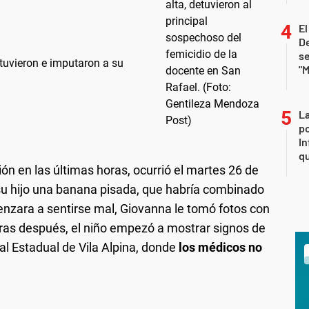
E
De
se
tuvieron e imputaron a su
"M
La
po
In
q
n en las últimas horas, ocurrió el martes 26 de
a su hijo una banana pisada, que habría combinado
zara a sentirse mal, Giovanna le tomó fotos con
horas después, el niño empezó a mostrar signos de
tal Estadual de Vila Alpina, donde
los médicos no