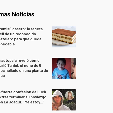
imas Noticias
ramisú casero: la receta
cil de un reconocido
stelero para que quede
mpecable
 autopsia reveló cómo
rió Tahiel, el nene de 6
os hallado en una planta de
gua
 fuerte confesión de Luck
 tras terminar su noviazgo
n La Joaqui: "Me estoy..."