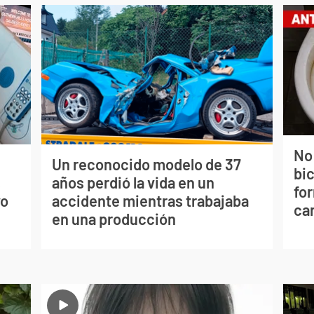
No
Un reconocido modelo de 37
bi
s
años perdió la vida en un
for
vo
accidente mientras trabajaba
can
en una producción