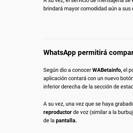
A su vez, el servicio de mensajería s
brindará mayor comodidad aún a sus c
WhatsApp permitirá compart
Según dio a conocer
WABetainfo,
el p
aplicación contará con un nuevo botón
inferior derecha de la sección de esta
A su vez, una vez que se haya grabad
reproductor
de voz (similar a la burbu
de la
pantalla.