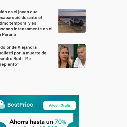
ién es el joven que
sapareció durante el
timo temporal y es
uscado intensamente en el
o Paraná
 dolor de Alejandra
glietti por la muerte de
eandro Rud: "Me
repiento"