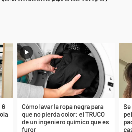
 6
Cómo lavar la ropa negra para
Se 
ola
que no pierda color: el TRUCO
pe
de un ingeniero químico que es
pad
furor
ca