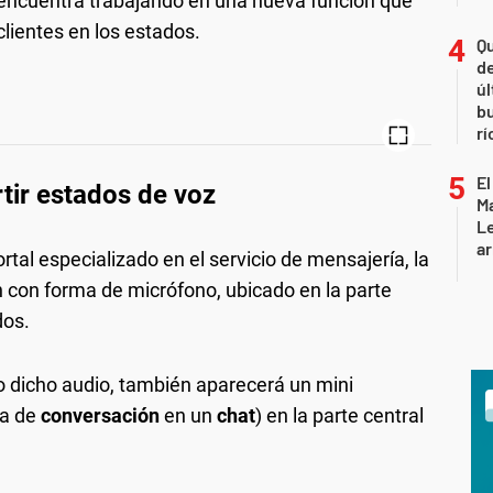
e encuentra trabajando en una nueva función que
lientes en los estados.
Qu
de
úl
b
rí
El
ir estados de voz
Ma
L
ar
ortal especializado en el servicio de mensajería, la
 con forma de micrófono, ubicado en la parte
dos.
o dicho audio, también aparecerá un mini
ja de
conversación
en un
chat
) en la parte central