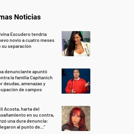
imas Noticias
lvina Escudero tendría
evo novio a cuatro meses
 su separación
na denunciante apuntó
ntra la familia Capitanich
or deudas, amenazas y
cupación de campos
li Acosta, harta del
sañamiento en su contra,
nzó una dura denuncia:
legaron al punto de..."