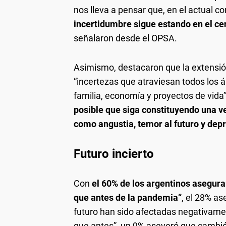
nos lleva a pensar que, en el actual co
incertidumbre sigue estando en el ce
señalaron desde el OPSA.
Asimismo, destacaron que la extensi
“incertezas que atraviesan todos los ám
familia, economía y proyectos de vida
posible que siga constituyendo una v
como angustia, temor al futuro y depr
Futuro incierto
Con
el 60% de los argentinos asegur
que antes de la pandemia”
, el 28% as
futuro han sido afectadas negativamen
que antes”, un 9% aseveró que cambió