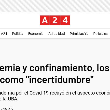
o A24
Política
Economía
Actualidad
Primicias Ya
Policiales
emia y confinamiento, los
 como "incertidumbre"
demia por el Covid-19 recayó en el aspecto económi
e la UBA.
- 19:45