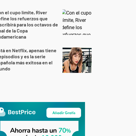
n el cupo límite, River
fine los refuerzos que
scribirá para los octavos de
nal de la Copa
udamericana
tá en Netflix, apenas tiene
episodios y es la serie
pañola más exitosa en el
undo