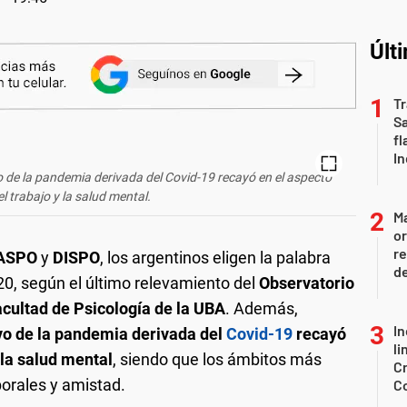
Últ
Tr
S
fl
In
o de la pandemia derivada del Covid-19 recayó en el aspecto
l trabajo y la salud mental.
Ma
or
re
ASPO
y
DISPO
, los argentinos eligen la palabra
d
20, según el último relevamiento del
Observatorio
acultad de Psicología de la UBA
. Además,
In
vo de la pandemia derivada del
Covid-19
recayó
li
 la salud mental
, siendo que los ámbitos más
Cr
borales y amistad.
C