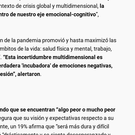
ntexto de crisis global y multidimensional,
la
ntro de nuestro eje emocional-cognitivo
”,
ón de la pandemia promovió y hasta maximizó las
bitos de la vida: salud física y mental, trabajo,
”.
“Esta incertidumbre multidimensional es
erdadera 'incubadora' de emociones negativas,
esión”, alertaron
.
ando que se encuentran “algo peor o mucho peor
egura que su visión y expectativas respecto a su
te, un 19% afirma que “será más dura y difícil
 “drásticamente y se siente desesperanzado y