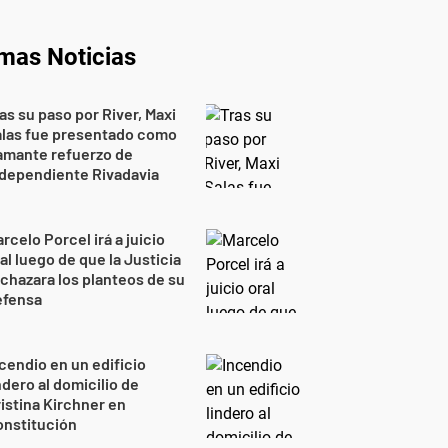
imas Noticias
as su paso por River, Maxi
alas fue presentado como
amante refuerzo de
dependiente Rivadavia
rcelo Porcel irá a juicio
al luego de que la Justicia
chazara los planteos de su
efensa
cendio en un edificio
ndero al domicilio de
istina Kirchner en
onstitución