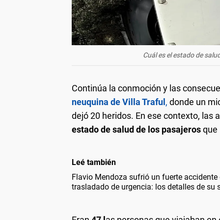
Cuál es el estado de salud
Continúa la conmoción y las consecue
neuquina de Villa Traful
,
donde un micr
dejó 20 heridos. En ese contexto, las 
estado de salud de los pasajeros
que 
Leé también
Flavio Mendoza sufrió un fuerte accidente 
trasladado de urgencia: los detalles de su 
Eran
47 l
as personas que viajaban en el