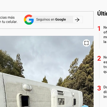
Últ
Ne
of
m
la
N
es
tr
q
Do
di
in