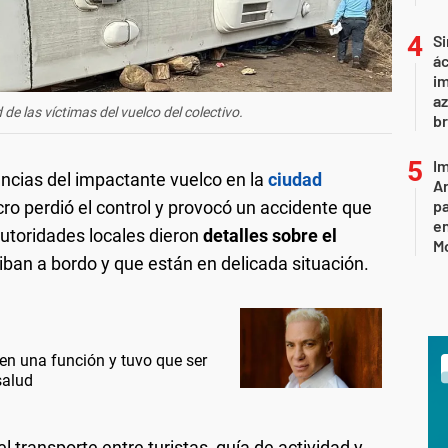
Si
ác
im
az
 de las víctimas del vuelco del colectivo.
br
Im
ncias del impactante vuelco en la
ciudad
Ar
pa
o perdió el control y provocó un accidente que
en
autoridades locales dieron
detalles sobre el
M
iban a bordo y que están en delicada situación.
en una función y tuvo que ser
salud
 transporte entre turistas, guía de actividad y