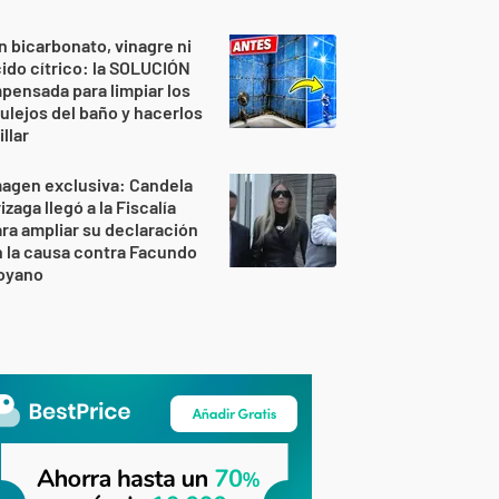
n bicarbonato, vinagre ni
ido cítrico: la SOLUCIÓN
pensada para limpiar los
ulejos del baño y hacerlos
illar
agen exclusiva: Candela
izaga llegó a la Fiscalía
ra ampliar su declaración
 la causa contra Facundo
oyano