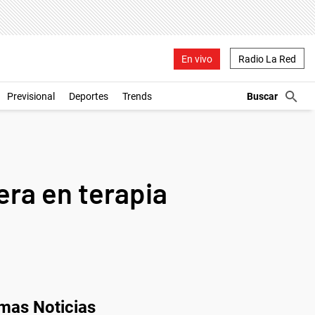
En vivo
Radio La Red
Previsional
Deportes
Trends
era en terapia
imas Noticias