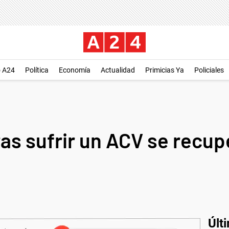
o A24
Política
Economía
Actualidad
Primicias Ya
Policiales
as sufrir un ACV se recup
Últ