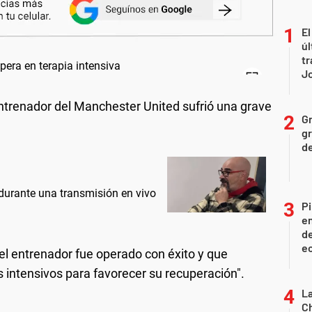
El
úl
tr
J
 entrenador del Manchester United sufrió una grave
Gr
gr
d
durante una transmisión en vivo
Pi
en
de
ec
l entrenador fue operado con éxito y que
 intensivos para favorecer su recuperación".
La
Ch