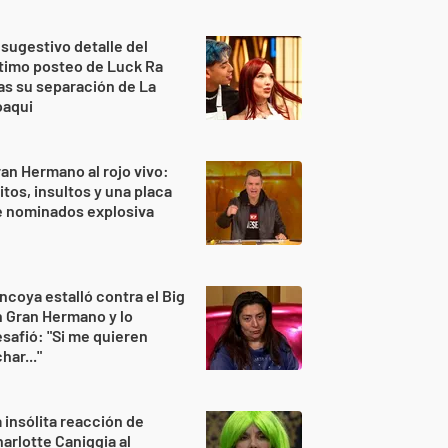
 sugestivo detalle del
timo posteo de Luck Ra
as su separación de La
oaqui
an Hermano al rojo vivo:
itos, insultos y una placa
e nominados explosiva
ncoya estalló contra el Big
 Gran Hermano y lo
safió: "Si me quieren
har..."
 insólita reacción de
arlotte Caniggia al