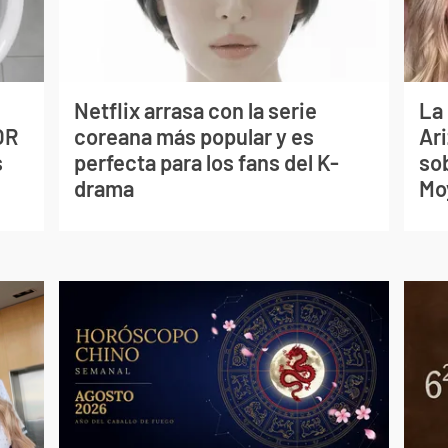
Netflix arrasa con la serie
La
OR
coreana más popular y es
Ari
s
perfecta para los fans del K-
so
drama
Mo