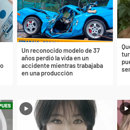
Qué
Un reconocido modelo de 37
tu
s
años perdió la vida en un
pu
vo
accidente mientras trabajaba
se
en una producción