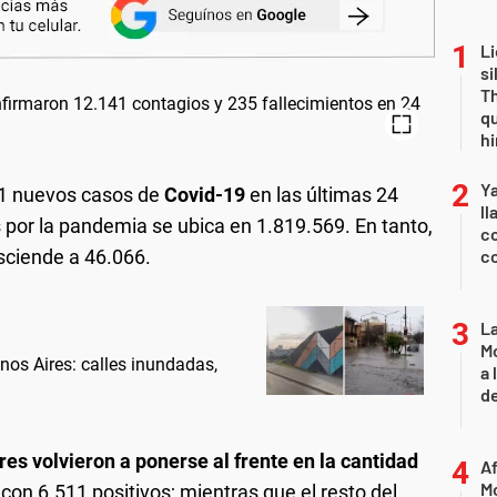
Li
si
Th
qu
h
Y
1 nuevos casos de
Covid-19
en las últimas 24
ll
os por la pandemia se ubica en 1.819.569. En tanto,
co
asciende a 46.066.
co
L
Mo
nos Aires: calles inundadas,
a 
de
res volvieron a ponerse al frente en la cantidad
Af
Mo
, con 6.511 positivos; mientras que el resto del