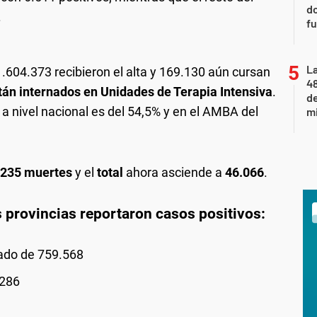
do
.
fu
La
 1.604.373 recibieron el alta y 169.130 aún cursan
48
tán internados en Unidades de Terapia Intensiva
.
d
 nivel nacional es del 54,5% y en el AMBA del
mi
235 muertes
y el
total
ahora asciende a
46.066
.
s provincias reportaron casos positivos:
ado de 759.568
.286