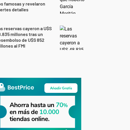
s famosas y revelaron
ertes detalles
s reservas cayeron a U$S
.835 millones tras un
esembolso de U$S 852
llones al FMI