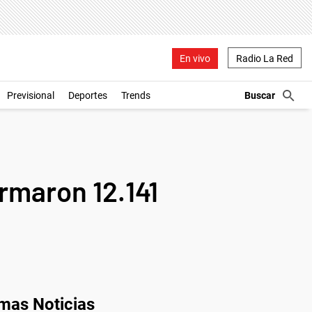
En vivo
Radio La Red
Previsional
Deportes
Trends
rmaron 12.141
imas Noticias