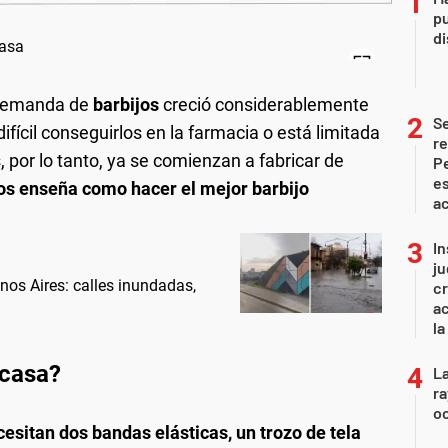
pu
d
a demanda de
barbijos
creció considerablemente
S
fícil conseguirlos en la farmacia o está limitada
re
 por lo tanto, ya se comienzan a fabricar de
Pe
es
nos enseña como hacer el mejor barbijo
ac
In
ju
nos Aires: calles inundadas,
cr
ac
la
 casa?
La
ra
oc
cesitan dos bandas elásticas, un trozo de tela