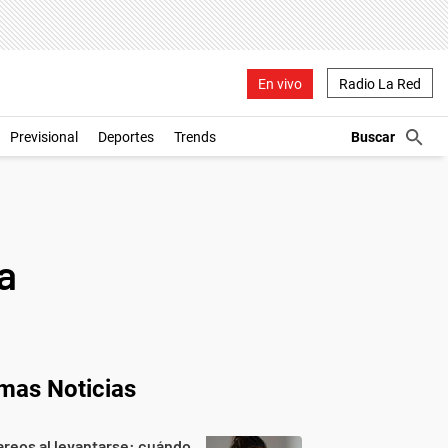
En vivo
Radio La Red
Previsional
Deportes
Trends
a
imas Noticias
reos al levantarse: cuándo