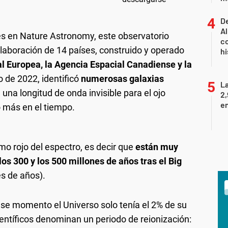
De
Al
s en Nature Astronomy, este observatorio
co
olaboración de 14 países, construido y operado
hi
l Europea, la Agencia Espacial Canadiense y la
o de 2022, identificó
numerosas galaxias
La
, una longitud de onda invisible para el ojo
2,
en
más en el tiempo.
mo rojo del espectro, es decir que
están muy
los 300 y los 500 millones de años tras el Big
s de años).
e momento el Universo solo tenía el 2% de su
ientíficos denominan un periodo de reionización: