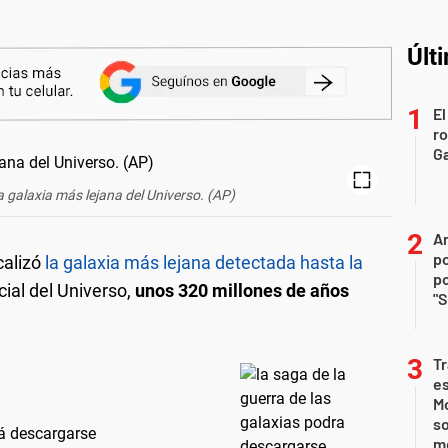
Últ
El
r
Ga
la galaxia más lejana del Universo. (AP)
An
po
calizó
la galaxia más lejana detectada hasta la
po
cial del Universo,
unos 320 millones de años
"S
Tr
e
Mo
so
rá descargarse
m