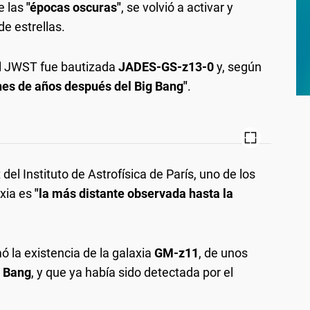
e las
"épocas oscuras"
, se volvió a activar y
e estrellas.
el JWST fue bautizada
JADES-GS-z13-0
y, según
nes de años después del Big Bang"
.
l Instituto de Astrofísica de París, uno de los
axia es
"la más distante observada hasta la
ó la existencia de la galaxia
GM-z11
, de unos
g Bang
, y que ya había sido detectada por el