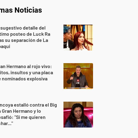
imas Noticias
 sugestivo detalle del
timo posteo de Luck Ra
as su separación de La
oaqui
an Hermano al rojo vivo:
itos, insultos y una placa
e nominados explosiva
ncoya estalló contra el Big
 Gran Hermano y lo
safió: "Si me quieren
har..."