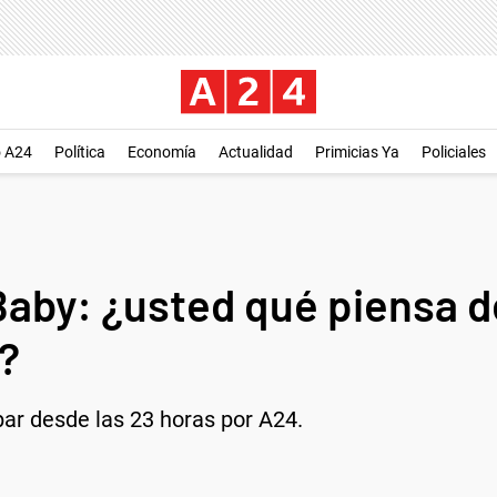
o A24
Política
Economía
Actualidad
Primicias Ya
Policiales
by: ¿usted qué piensa de 
?
par desde las 23 horas por A24.