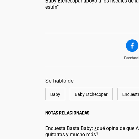
Baby Etchecopar apoyó a los fiscales de la
están"
Faceboo
Se habló de
Baby
Baby Etchecopar
Encuest
NOTAS RELACIONADAS
Encuesta Basta Baby: ¿qué opina de que Al
guitarras y mucho más?