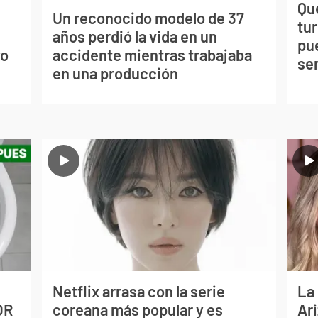
Qué
Un reconocido modelo de 37
tu
s
años perdió la vida en un
pu
vo
accidente mientras trabajaba
se
en una producción
Netflix arrasa con la serie
La
OR
coreana más popular y es
Ari