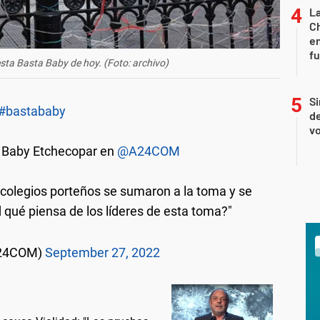
La
Ch
en
f
esta Basta Baby de hoy. (Foto: archivo)
Si
#bastababy
de
vo
a Baby Etchecopar en
@A24COM
colegios porteños se sumaron a la toma y se
d qué piensa de los líderes de esta toma?"
A24COM)
September 27, 2022