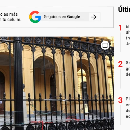
Últ
El
úl
tr
J
Gr
gr
d
Pi
en
de
ec