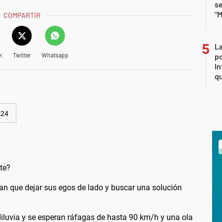
se
"M
COMPARTIR
La
k
Twitter
Whatsapp
po
In
q
A24
te?
ían que dejar sus egos de lado y buscar una solución
diluvia y se esperan ráfagas de hasta 90 km/h y una ola