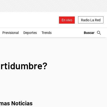
En vivo
Radio La Red
Previsional
Deportes
Trends
ertidumbre?
imas Noticias