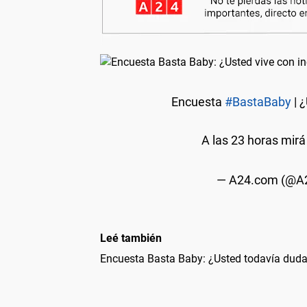
Encuesta
#BastaBaby
| 
A las 23 horas mir
— A24.com (@
Leé también
Encuesta Basta Baby: ¿Usted todavía duda