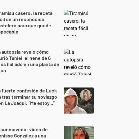
ramisú casero: la receta
cil de un reconocido
stelero para que quede
mpecable
 autopsia reveló cómo
rió Tahiel, el nene de 6
os hallado en una planta de
gua
 fuerte confesión de Luck
 tras terminar su noviazgo
n La Joaqui: "Me estoy..."
l conmovedor video de
nisse González a una