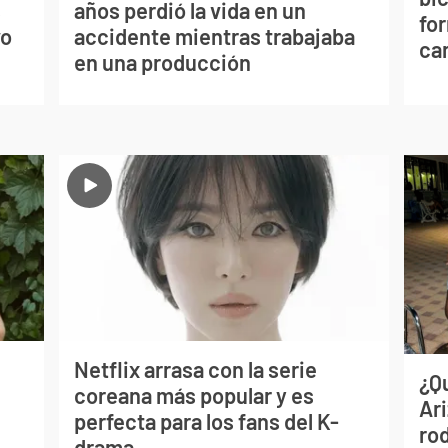
s
años perdió la vida en un
for
vo
accidente mientras trabajaba
can
en una producción
Netflix arrasa con la serie
¿Q
coreana más popular y es
Ar
perfecta para los fans del K-
ro
drama