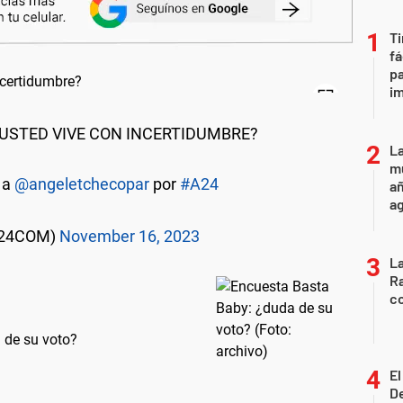
Ti
fá
pa
i
¿USTED VIVE CON INCERTIDUMBRE?
La
mu
á a
@angeletchecopar
por
#A24
añ
a
A24COM)
November 16, 2023
La
Ra
co
 de su voto?
E
De