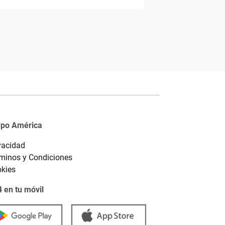
upo América
vacidad
minos y Condiciones
kies
 en tu móvil