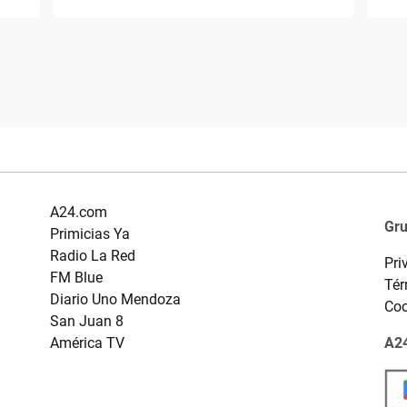
A24.com
Gr
Primicias Ya
Radio La Red
Pri
FM Blue
Tér
Diario Uno Mendoza
Coo
San Juan 8
América TV
A24