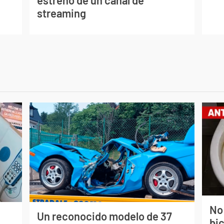
estreno de un canal de
streaming
No
Un reconocido modelo de 37
bi