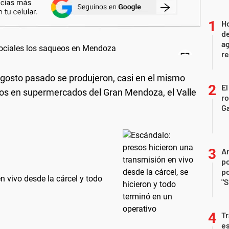
Ho
de
ag
re
 agosto pasado se produjeron, casi en el mismo
El
os en supermercados del Gran Mendoza, el Valle
r
Ga
An
po
po
en vivo desde la cárcel y todo
"S
Tr
e