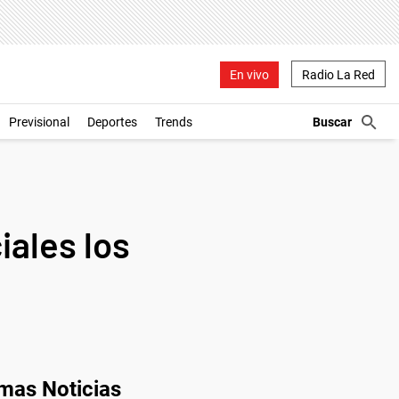
En vivo
Radio La Red
Previsional
Deportes
Trends
iales los
imas Noticias