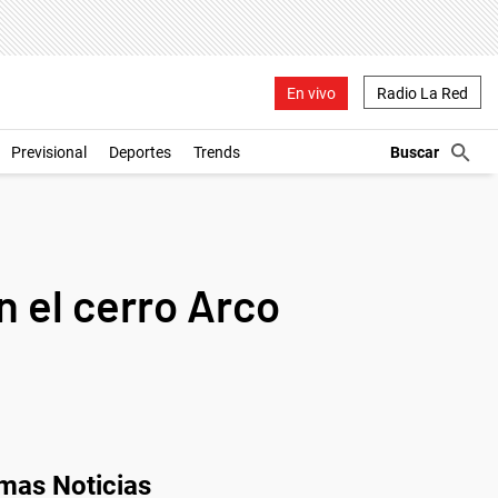
En vivo
Radio La Red
Previsional
Deportes
Trends
n el cerro Arco
imas Noticias