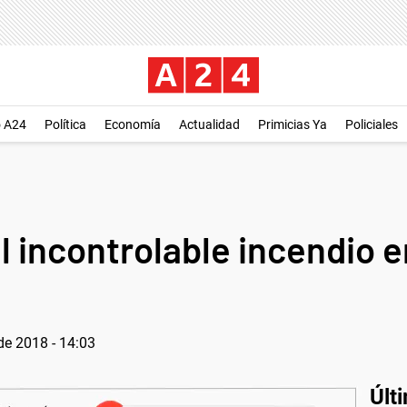
o A24
Política
Economía
Actualidad
Primicias Ya
Policiales
l incontrolable incendio e
de 2018 - 14:03
Últ