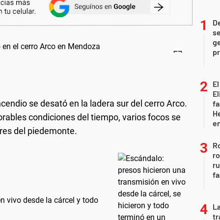
D
se
ge
pr
El
El
incendio se desató en la ladera sur del cerro Arco.
fa
He
orables condiciones del tiempo, varios focos se
e
ares del piedemonte.
Ro
ro
r
fa
en vivo desde la cárcel y todo
La
tr