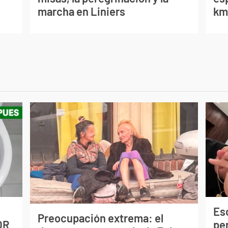
marcha en Liniers
km/
Esc
Preocupación extrema: el
OR
pe