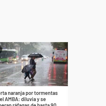
erta naranja por tormentas
el AMBA: diluvia y se
peran ráfagas de hasta 90