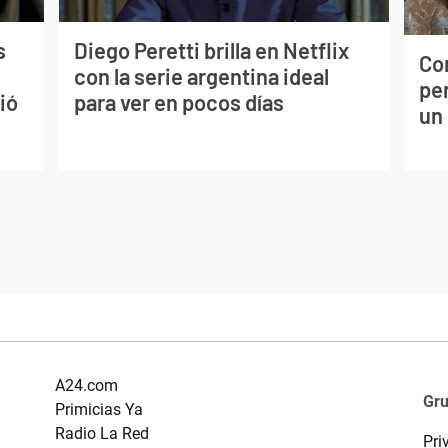
s
Diego Peretti brilla en Netflix
Co
con la serie argentina ideal
per
ió
para ver en pocos días
un
A24.com
Gr
Primicias Ya
Radio La Red
Pri