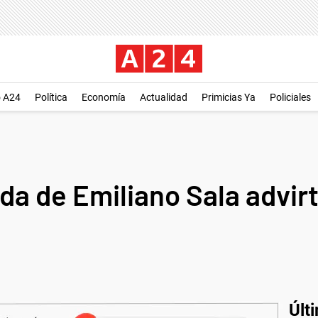
o A24
Política
Economía
Actualidad
Primicias Ya
Policiales
da de Emiliano Sala advir
Últ