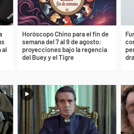
a
Horóscopo Chino para el fin de
Fur
us
semana del 7 al 9 de agosto:
co
 al
proyecciones bajo la regencia
per
del Buey y el Tigre
dr