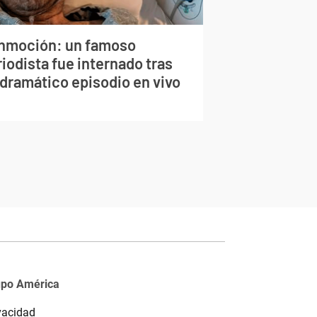
nmoción: un famoso
iodista fue internado tras
 dramático episodio en vivo
upo América
vacidad