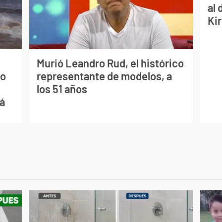
al 
Ki
Murió Leandro Rud, el histórico
mo
representante de modelos, a
los 51 años
ná