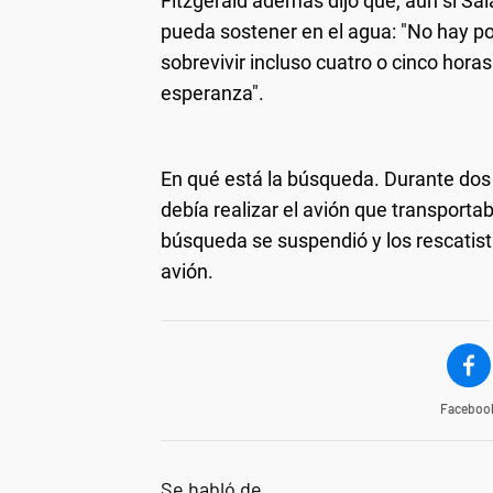
Fitzgerald además dijo que, aún si Sala
pueda sostener en el agua: "No hay po
sobrevivir incluso cuatro o cinco hor
esperanza".
En qué está la búsqueda.
Durante dos 
debía realizar el avión que transportab
búsqueda se suspendió y los rescatist
avión.
Faceboo
Se habló de