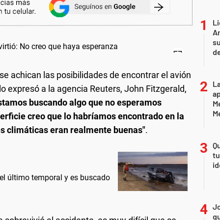
Li
Ar
su
d
se achican las posibilidades de encontrar el avión
La
lo expresó a la agencia Reuters, John Fitzgerald,
ap
stamos buscando algo que no esperamos
Me
M
uperficie creo que lo habríamos encontrado en la
es climáticas eran realmente buenas"
.
Qu
tu
id
 el último temporal y es buscado
Jo
qu