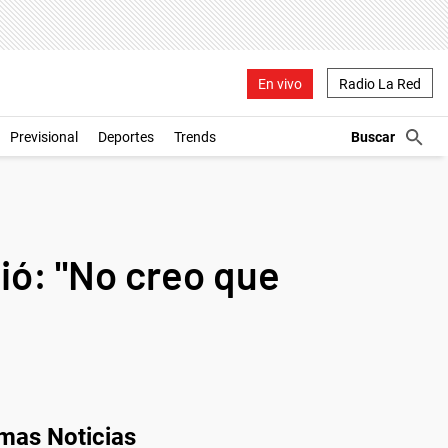
En vivo
Radio La Red
Previsional
Deportes
Trends
tió: "No creo que
imas Noticias