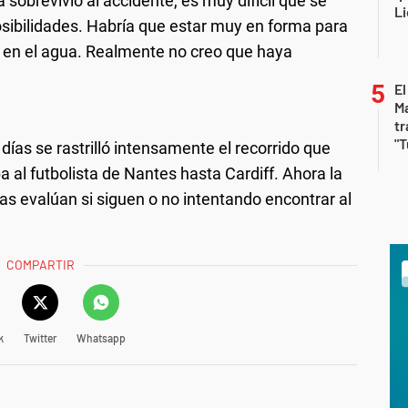
 sobrevivió al accidente, es muy difícil que se
Li
sibilidades. Habría que estar muy en forma para
as en el agua. Realmente no creo que haya
El
Ma
tr
"T
días se rastrilló intensamente el recorrido que
a al futbolista de Nantes hasta Cardiff. Ahora la
as evalúan si siguen o no intentando encontrar al
COMPARTIR
k
Twitter
Whatsapp