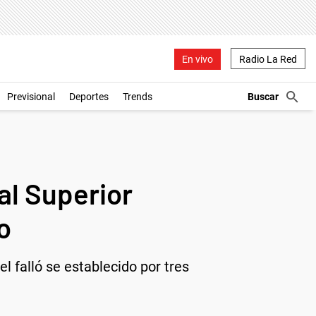
En vivo
Radio La Red
Previsional
Deportes
Trends
al Superior
o
l falló se establecido por tres