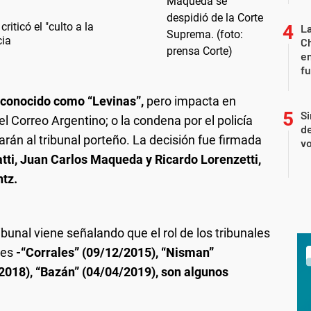
iticó el "culto a la
La
cia
Ch
en
f
 conocido como “Levinas”,
pero impacta en
Si
 Correo Argentino; o la condena por el policía
de
rán al tribunal porteño. La decisión fue firmada
vo
tti, Juan Carlos Maqueda y Ricardo Lorenzetti,
ntz.
bunal viene señalando que el rol de los tribunales
res
-“Corrales” (09/12/2015), “Nisman”
2018), “Bazán” (04/04/2019), son algunos