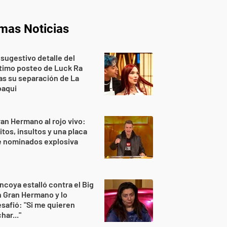
imas Noticias
 sugestivo detalle del
timo posteo de Luck Ra
as su separación de La
oaqui
an Hermano al rojo vivo:
itos, insultos y una placa
e nominados explosiva
ncoya estalló contra el Big
 Gran Hermano y lo
safió: "Si me quieren
har..."