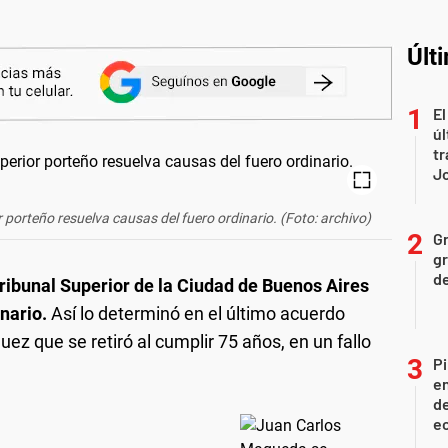
Últ
El
úl
tr
J
 porteño resuelva causas del fuero ordinario. (Foto: archivo)
Gr
gr
d
ribunal Superior de la Ciudad de Buenos Aires
nario.
Así lo determinó en el último acuerdo
 juez que se retiró al cumplir 75 años, en un fallo
Pi
en
de
ec