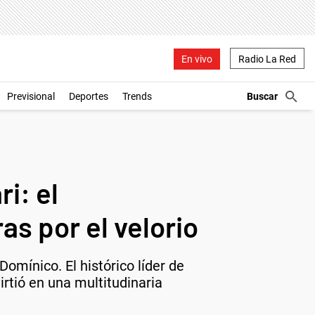
En vivo
Radio La Red
Previsional
Deportes
Trends
i: el
as por el velorio
omínico. El histórico líder de
irtió en una multitudinaria