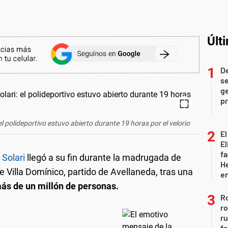
Últ
D
se
ge
pr
 el polideportivo estuvo abierto durante 19 horas por el velorio
El
El
fa
 Solari
llegó a su fin durante la madrugada de
He
e Villa Domínico, partido de Avellaneda, tras una
e
más de un millón de personas.
Ro
ro
r
fa