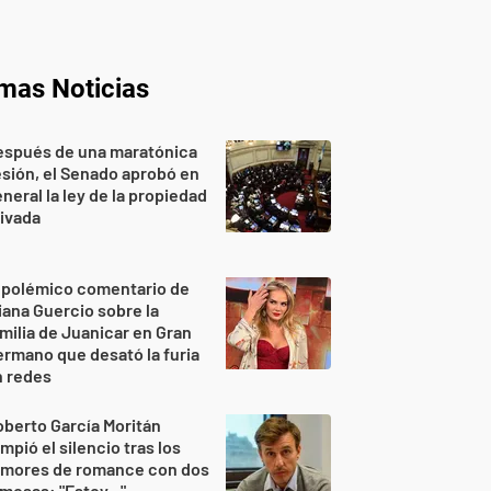
imas Noticias
espués de una maratónica
sión, el Senado aprobó en
neral la ley de la propiedad
ivada
 polémico comentario de
iana Guercio sobre la
milia de Juanicar en Gran
rmano que desató la furia
n redes
berto García Moritán
mpió el silencio tras los
umores de romance con dos
mosas: "Estoy..."