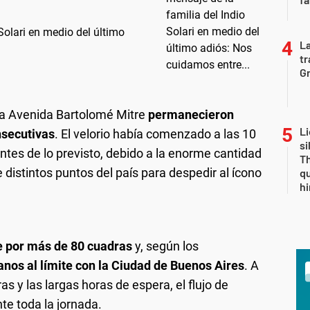
Solari en medio del último
La
tr
Gr
 la Avenida Bartolomé Mitre
permanecieron
Li
nsecutivas
. El velorio había comenzado a las 10
si
tes de lo previsto, debido a la enorme cantidad
Th
distintos puntos del país para despedir al ícono
qu
h
se por más de 80 cuadras
y, según los
anos al límite con la Ciudad de Buenos Aires
. A
as y las largas horas de espera, el flujo de
e toda la jornada.