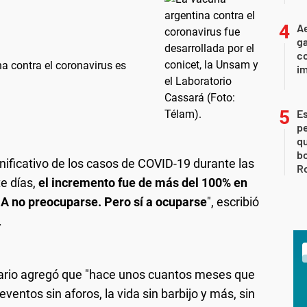
Ae
g
co
a contra el coronavirus es
im
Es
p
qu
bo
ficativo de los casos de COVID-19 durante las
Ro
te días,
el incremento fue de más del 100% en
A no preocuparse. Pero sí a ocuparse
", escribió
.
ionario agregó que "hace unos cuantos meses que
ventos sin aforos, la vida sin barbijo y más, sin