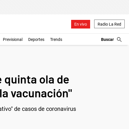
En vivo
Radio La Red
Previsional
Deportes
Trends
 quinta ola de
la vacunación"
ativo" de casos de coronavirus