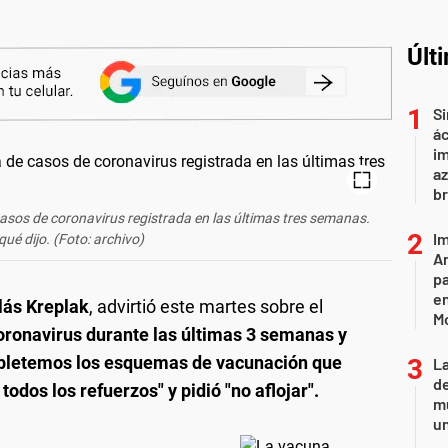
Últ
Si
ác
im
az
br
 casos de coronavirus registrada en las últimas tres semanas.
Im
qué dijo. (Foto: archivo)
Ar
pa
en
lás Kreplak
, advirtió este martes sobre el
M
coronavirus durante las últimas 3 semanas y
pletemos los esquemas de vacunación que
L
de
odos los refuerzos" y pidió "no aflojar".
mu
un