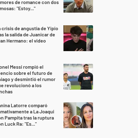
umores de romance con dos
mosas: "Estoy..."
 crisis de angustia de Yipio
as la salida de Juanicar de
an Hermano: el video
onel Messi rompió el
lencio sobre el futuro de
iago y desmintió el rumor
e revolucionó a los
inchas
anina Latorre comparó
amativamente a La Joaqui
n Pampita tras la ruptura
n Luck Ra: "Es..."