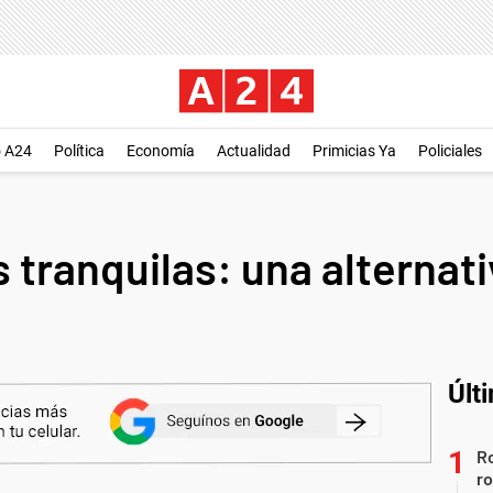
o A24
Política
Economía
Actualidad
Primicias Ya
Policiales
 tranquilas: una alternati
Últ
Ro
ro