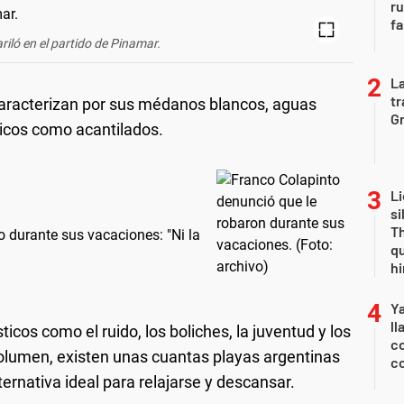
r
fa
riló en el partido de Pinamar.
La
tr
aracterizan por sus médanos blancos, aguas
Gr
nicos como acantilados.
Li
si
Th
 durante sus vacaciones: "Ni la
qu
h
Y
ll
icos como el ruido, los boliches, la juventud y los
co
lumen, existen unas cuantas playas argentinas
co
ternativa ideal para relajarse y descansar.