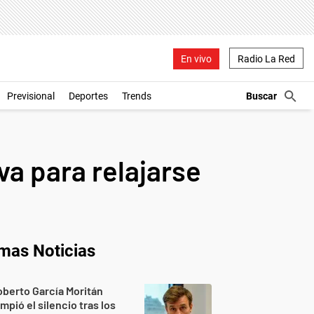
En vivo
Radio La Red
Previsional
Deportes
Trends
va para relajarse
imas Noticias
berto García Moritán
mpió el silencio tras los