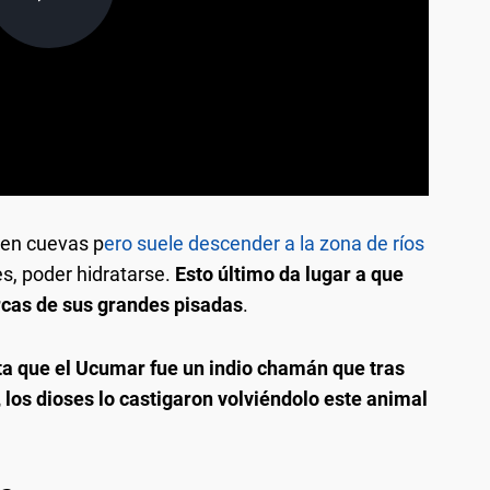
 en cuevas p
ero suele descender a la zona de ríos
es, poder hidratarse.
Esto último da lugar a que
arcas de sus grandes pisadas
.
a que el Ucumar fue un indio chamán que tras
, los dioses lo castigaron volviéndolo este animal