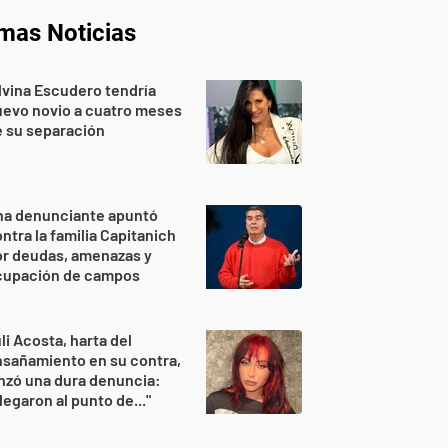
imas Noticias
lvina Escudero tendría
evo novio a cuatro meses
 su separación
na denunciante apuntó
ntra la familia Capitanich
or deudas, amenazas y
cupación de campos
li Acosta, harta del
sañamiento en su contra,
nzó una dura denuncia:
legaron al punto de..."