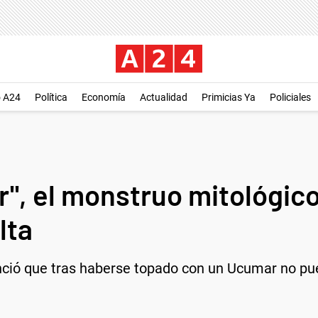
o A24
Política
Economía
Actualidad
Primicias Ya
Policiales
r", el monstruo mitológic
lta
unció que tras haberse topado con un Ucumar no pu