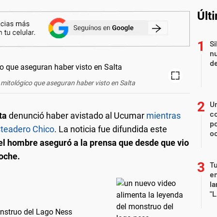
Últ
Si
nu
de
 mitológico que aseguran haber visto en Salta
U
co
ta
denunció haber avistado al Ucumar
mientras
p
asteadero Chico
. La noticia fue difundida este
o
el hombre aseguró a la prensa que desde que vio
noche.
Tu
en
la
"L
onstruo del Lago Ness