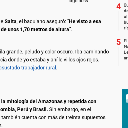
Qu
de
úl
de
Salta
, el baquiano aseguró: “
He visto a esa
b
rí
de unos 1,70 metros de altura
”.
El
Ma
ila grande, peludo y color oscuro. Iba caminando
L
ar
ia donde yo estaba y ahí le vi los ojos rojos.
asustado trabajador rural
.
 la mitología del Amazonas y repetida con
lombia, Perú y Brasil.
Sin embargo, en el
o también cuenta con más de treinta supuestos
s.