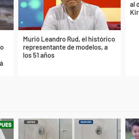
al 
Ki
Murió Leandro Rud, el histórico
mo
representante de modelos, a
los 51 años
ná