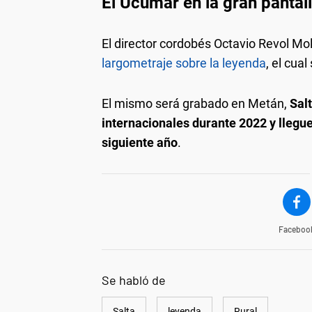
El Ucumar en la gran pantal
El director cordobés Octavio Revol Mo
largometraje sobre la leyenda
, el cual
El mismo será grabado en Metán,
Sal
internacionales durante 2022 y llegue
siguiente año
.
Faceboo
Se habló de
Salta
leyenda
Rural