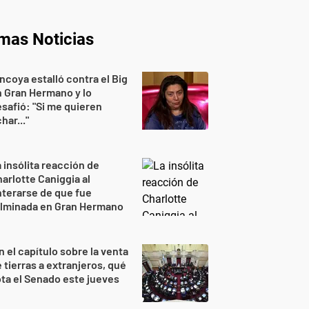
imas Noticias
ncoya estalló contra el Big
 Gran Hermano y lo
safió: "Si me quieren
har..."
 insólita reacción de
arlotte Caniggia al
terarse de que fue
ulminada en Gran Hermano
n el capítulo sobre la venta
 tierras a extranjeros, qué
ta el Senado este jueves