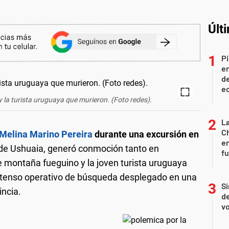
Últ
Pi
en
de
ec
 la turista uruguaya que murieron. (Foto redes).
La
Ch
 Melina Marino Pereira
durante una excursión en
en
s de Ushuaia, generó conmoción tanto en
f
 montaña fueguino y la joven turista uruguaya
ntenso operativo de búsqueda desplegado en una
Si
incia.
de
vo