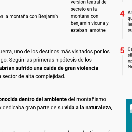
An
o en la montaña con Benjamín
qu
la
s
Ca
guerra, uno de los destinos más visitados por los
si
ego. Según las primeras hipótesis de los
e
Mo
rían sufrido una caída de gran violencia
 sector de alta complejidad.
conocida dentro del ambiente
del montañismo
y dedicaba gran parte de su
vida a la naturaleza,