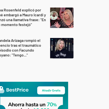
a Rosenfeld explicó por
é embargó a Mauro Icardi y
nzó una llamativa frase: "En
u momento festejó"
ndela Arizaga rompió el
lencio tras el traumático
pisodio con Facundo
yano: "Tengo..."