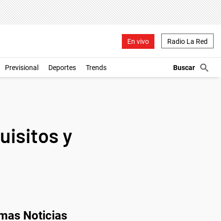
En vivo
Radio La Red
Previsional
Deportes
Trends
uisitos y
imas Noticias