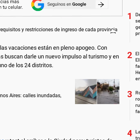
D
se
ge
pr
 las vacaciones están en pleno apogeo. Con
El
cias buscan darle un nuevo impulso al turismo y en
El
o de los 24 distritos.
fa
He
e
Ro
nos Aires: calles inundadas,
ro
r
fa
La
tr