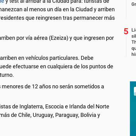
ne
y test al arribar a la Ciudad para: turistas de
Gr
manezcan al menos un día en la Ciudad y arriben
residentes que reingresen tras permanecer más
Li
si
arriben por vía aérea (Ezeiza) y que ingresen por
Th
qu
h
arriben en vehículos particulares. Debe
puede efectuarse en cualquiera de los puntos de
 turno.
os menores de 12 años no serán sometidos a
tas de Inglaterra, Escocia e Irlanda del Norte
emás de Chile, Uruguay, Paraguay, Bolivia y