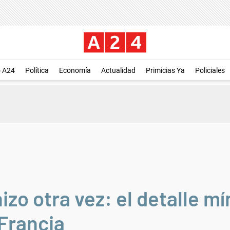
o A24
Política
Economía
Actualidad
Primicias Ya
Policiales
hizo otra vez: el detalle m
 Francia