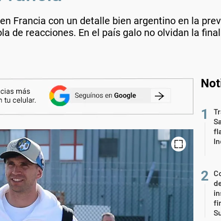
ó en Francia con un detalle bien argentino en la pre
 de reacciones. En el país galo no olvidan la final
Not
Tr
S
fl
In
Co
de
in
fi
S