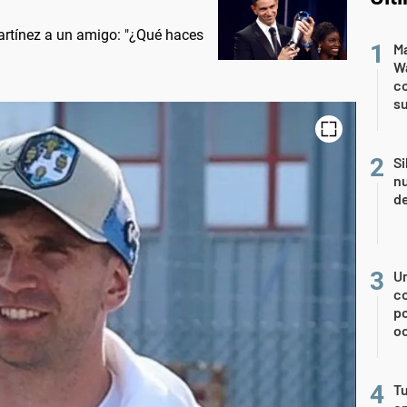
Martínez a un amigo: "¿Qué haces
Ma
Wa
c
su
Si
nu
de
U
co
p
o
Tu