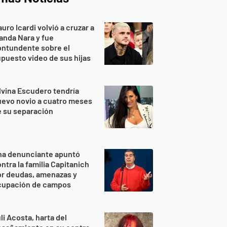
uro Icardi volvió a cruzar a
nda Nara y fue
ontundente sobre el
puesto video de sus hijas
lvina Escudero tendría
evo novio a cuatro meses
 su separación
na denunciante apuntó
ntra la familia Capitanich
or deudas, amenazas y
cupación de campos
li Acosta, harta del