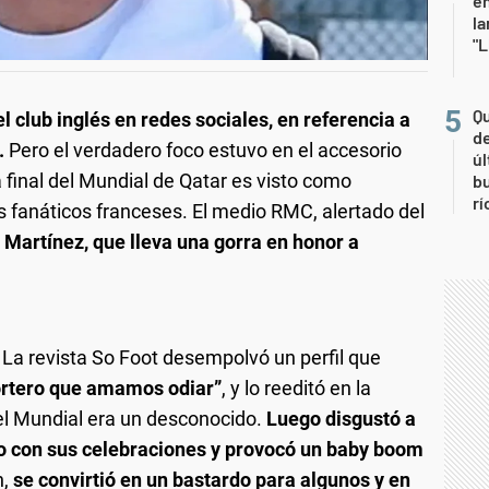
en
la
"L
Qu
el club inglés en redes sociales, en referencia a
de
.
Pero el verdadero foco estuvo en el accesorio
úl
 final del Mundial de Qatar es visto como
b
rí
s fanáticos franceses. El medio RMC, alertado del
 Martínez, que lleva una gorra en honor a
La revista So Foot desempolvó un perfil que
ortero que amamos odiar”
, y lo reeditó en la
del Mundial era un desconocido.
Luego disgustó a
do con sus celebraciones y provocó un baby boom
n,
se convirtió en un bastardo para algunos y en