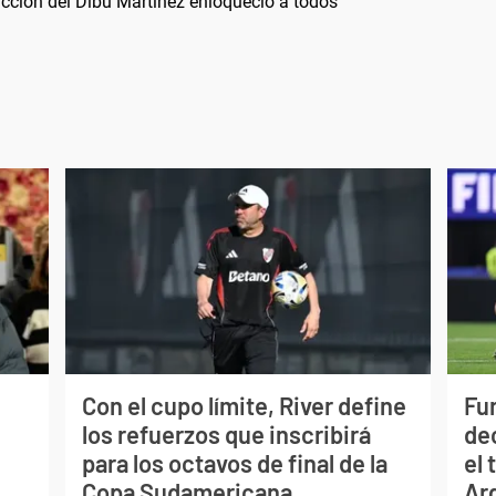
acción del Dibu Martínez enloqueció a todos
Con el cupo límite, River define
Fur
los refuerzos que inscribirá
de
para los octavos de final de la
el 
Copa Sudamericana
Ar