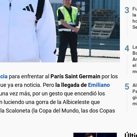
Fu
la
ho
Se
L
Bo
Ar
el
m
cia
para enfrentar al
París Saint Germain
por los
ue ya era noticia. Pero
la llegada de
Emiliano
A
P
 una vez más, por un gesto que encendió los
gi
ón luciendo una gorra de la Albiceleste que
mi
r la Scaloneta (la Copa del Mundo, las dos Copas
Últ