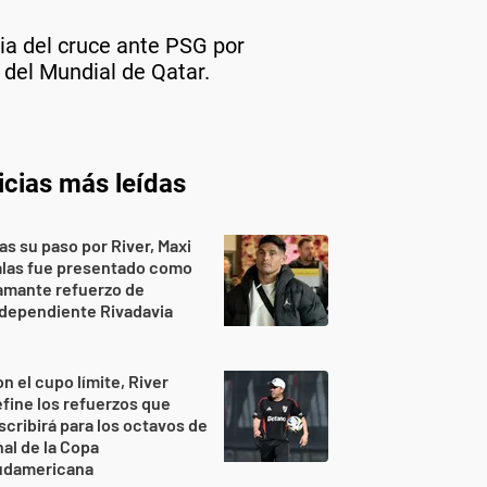
via del cruce ante PSG por
 del Mundial de Qatar.
icias más leídas
as su paso por River, Maxi
alas fue presentado como
amante refuerzo de
dependiente Rivadavia
n el cupo límite, River
fine los refuerzos que
scribirá para los octavos de
nal de la Copa
udamericana