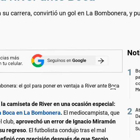
 su carrera, convirtió un gol en La Bombonera, y p
Not
B
pa
c
Me
n la camiseta de River en una ocasión especial:
At
 a Boca en La Bombonera
.
El mediocampista, que
De
l club,
aprovechó un error de Ignacio Miramón
L
S
 su regreso
. El futbolista condujo tras el mal
efinió con precisión después de que Sergio