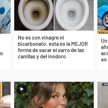
No es con vinagre ni
Un
bicarbonato: esta es la MEJOR
s
año
forma de sacar el sarro de las
vo
ac
canillas y del inodoro
en