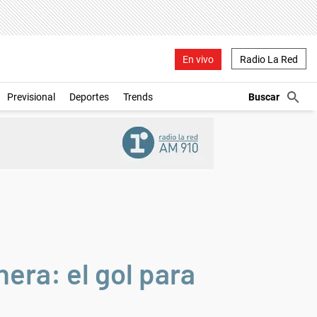
En vivo
Radio La Red
Previsional
Deportes
Trends
era: el gol para