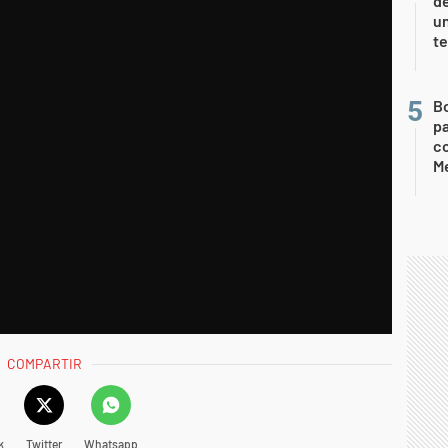
de
u
te
B
pa
c
Me
COMPARTIR
k
Twitter
Whatsapp