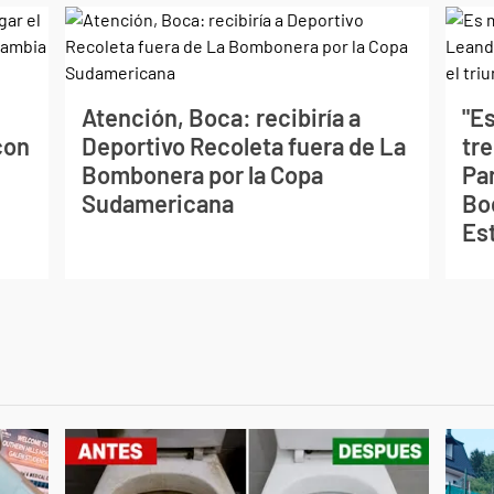
Atención, Boca: recibiría a
"Es
con
Deportivo Recoleta fuera de La
tr
Bombonera por la Copa
Par
Sudamericana
Boc
Es