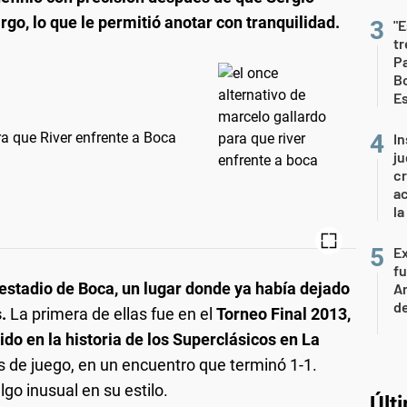
rgo, lo que le permitió anotar con tranquilidad.
"E
t
Pa
Bo
E
ra que River enfrente a Boca
In
ju
cr
ac
la
Ex
fu
l estadio de Boca, un lugar donde ya había dejado
Ar
de
.
La primera de ellas fue en el
Torneo Final 2013,
do en la historia de los Superclásicos en La
s de juego, en un encuentro que terminó 1-1.
go inusual en su estilo.
Últ