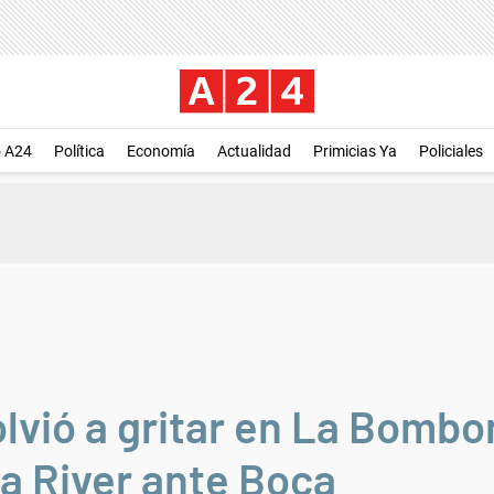
o A24
Política
Economía
Actualidad
Primicias Ya
Policiales
lvió a gritar en La Bombon
 a River ante Boca