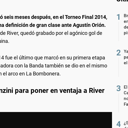
Br
ó seis meses después, en el Torneo Final 2014,
em
a definición de gran clase ante Agustín Orión.
de
pi
 de River, quedó grabado por el agónico gol de
uina.
Ya
pa
14 fue el último que marcó en su primera etapa
el
oleadora con la Banda también se dio en el mismo
on el arco en La Bombonera.
El
zini para poner en ventaja a River
Ca
n
Fa
¿