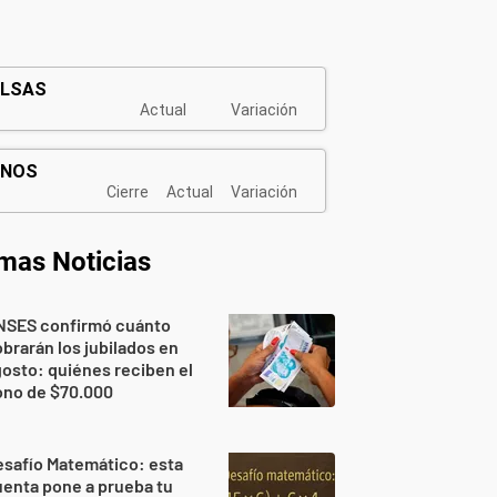
imas Noticias
NSES confirmó cuánto
brarán los jubilados en
osto: quiénes reciben el
ono de $70.000
safío Matemático: esta
enta pone a prueba tu