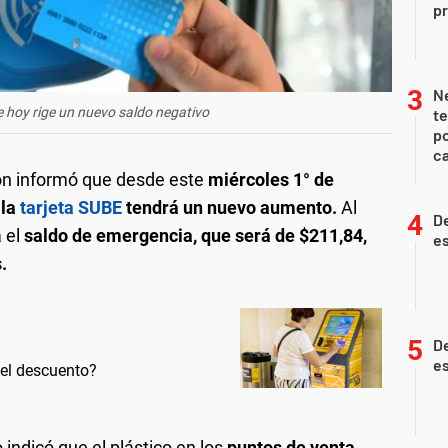
pr
Ne
e hoy rige un nuevo saldo negativo
te
po
ca
ión informó que desde este
miércoles 1° de
 la
tarjeta SUBE
tendrá un nuevo aumento.
Al
De
 el
saldo de emergencia, que será de $211,84,
es
.
De
es
 el descuento?
indicó que el plástico en los
puntos de venta