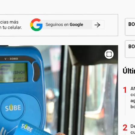
Últ
A
co
ag
b
De
cu